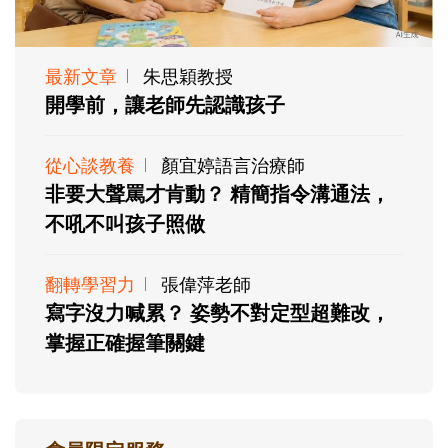
最新文章
朱思穎教授
開學前，讓老師先認識孩子
從心談教養
顏宜婷語言治療師
非要大聲罵才肯動？ 精簡指令溝通法，
不吼不叫孩子照做
翻轉學習力
張偉萍老師
寫字沒力喊累？ 姿勢不對定型超難改，
掌握正確握筆關鍵