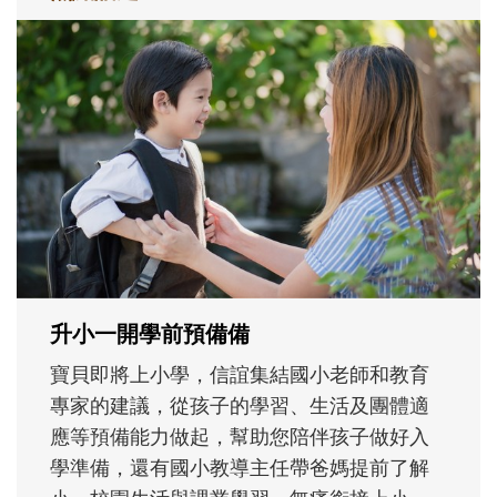
和孩子一起長大的那個男人│讀懂父親的
不同模樣
沒有人天生就擅長當爸爸！男人總是在一次
次「前所未有」的體驗中，跟著孩子一起長
大。從給予安全感的肢體遊戲，到獨立自
主、角色認同及解決問題的能力養成。爸爸
正嘗試用不同的模樣，參與孩子每個重要的
成長歷程。