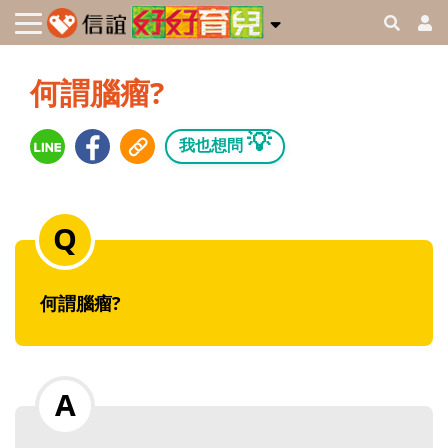
何謂腦瘤?
💡
我也想問
何謂腦瘤?