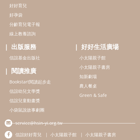
Bookstart閱讀起步走
農人餐桌
信誼幼兒文學獎
Green & Safe
信誼兒童動畫獎
小袋鼠說故事劇團
service@hsin-yi.org.tw
信誼好好育兒
小太陽親子館
小太陽親子書房
(02)2396-5305轉2345 (週一～週五 9:00～18:00)
認識信誼
合作洽談
智慧財產權聲明
本網站建議使用IE9(含以上)或 Google Chrome 版本瀏覽器
信誼基金會/上誼文化實業股份有限公司 版權所有 ©