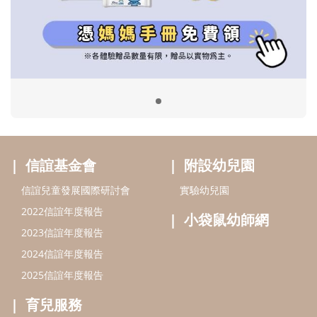
信誼兒童發展國際研討會
實驗幼兒園
2022信誼年度報告
小袋鼠幼師網
2023信誼年度報告
2024信誼年度報告
2025信誼年度報告
育兒服務
好好育兒
好孕袋
分齡育兒電子報
線上教養諮詢
出版服務
好好生活廣場
信誼基金出版社
小太陽親子館
小太陽親子書房
閱讀推廣
知新劇場