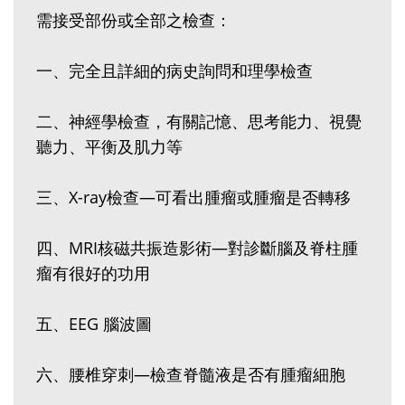
需接受部份或全部之檢查：
一、完全且詳細的病史詢問和理學檢查
二、神經學檢查，有關記憶、思考能力、視覺
聽力、平衡及肌力等
三、X-ray檢查—可看出腫瘤或腫瘤是否轉移
四、MRI核磁共振造影術—對診斷腦及脊柱腫
瘤有很好的功用
五、EEG 腦波圖
六、腰椎穿刺—檢查脊髓液是否有腫瘤細胞