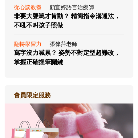
從心談教養
顏宜婷語言治療師
非要大聲罵才肯動？ 精簡指令溝通法，
不吼不叫孩子照做
翻轉學習力
張偉萍老師
寫字沒力喊累？ 姿勢不對定型超難改，
掌握正確握筆關鍵
會員限定服務