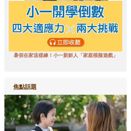
暑假在家這樣練！小一新鮮人「家庭模擬遊戲」
焦點話題
和孩子一起長大的那個男人│讀懂父親的
不同模樣
沒有人天生就擅長當爸爸！男人總是在一次