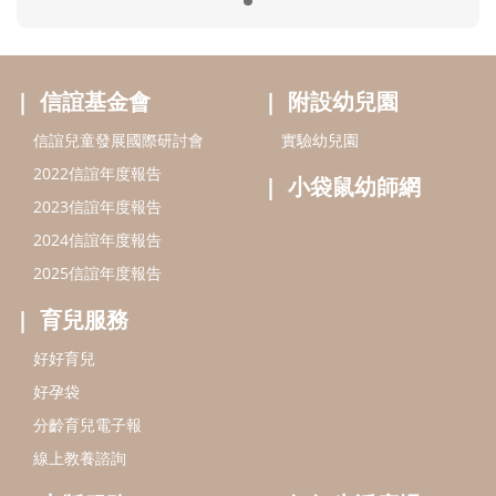
育兒服務
好好育兒
好孕袋
分齡育兒電子報
線上教養諮詢
出版服務
好好生活廣場
信誼基金出版社
小太陽親子館
小太陽親子書房
閱讀推廣
知新劇場
Bookstart閱讀起步走
農人餐桌
信誼幼兒文學獎
Green & Safe
信誼兒童動畫獎
小袋鼠說故事劇團