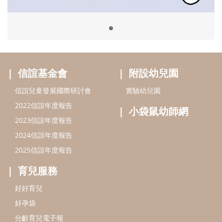
2024信誼年度報告
2025信誼年度報告
育兒服務
好好育兒
好孕袋
分齡育兒電子報
線上教養諮詢
出版服務
好好生活廣場
信誼基金出版社
小太陽親子館
小太陽親子書房
閱讀推廣
知新劇場
Bookstart閱讀起步走
農人餐桌
信誼幼兒文學獎
Green & Safe
信誼兒童動畫獎