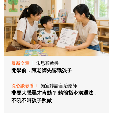
最新文章
朱思穎教授
開學前，讓老師先認識孩子
從心談教養
顏宜婷語言治療師
非要大聲罵才肯動？ 精簡指令溝通法，
不吼不叫孩子照做