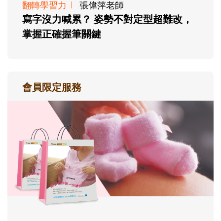
翻轉學習力
張偉萍老師
寫字沒力喊累？ 姿勢不對定型超難改，
掌握正確握筆關鍵
會員限定服務