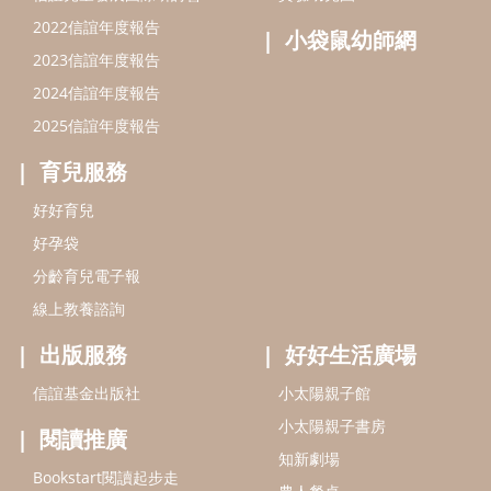
分齡育兒電子報
線上教養諮詢
出版服務
好好生活廣場
信誼基金出版社
小太陽親子館
小太陽親子書房
閱讀推廣
知新劇場
Bookstart閱讀起步走
農人餐桌
信誼幼兒文學獎
Green & Safe
信誼兒童動畫獎
小袋鼠說故事劇團
service@hsin-yi.org.tw
信誼好好育兒
小太陽親子館
小太陽親子書房
(02)2396-5305轉2345 (週一～週五 9:00～18:00)
認識信誼
合作洽談
智慧財產權聲明