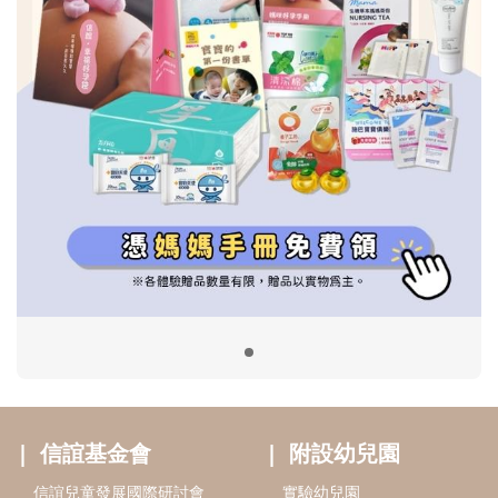
信誼基金會
附設幼兒園
信誼兒童發展國際研討會
實驗幼兒園
2022信誼年度報告
小袋鼠幼師網
2023信誼年度報告
2024信誼年度報告
2025信誼年度報告
育兒服務
好好育兒
好孕袋