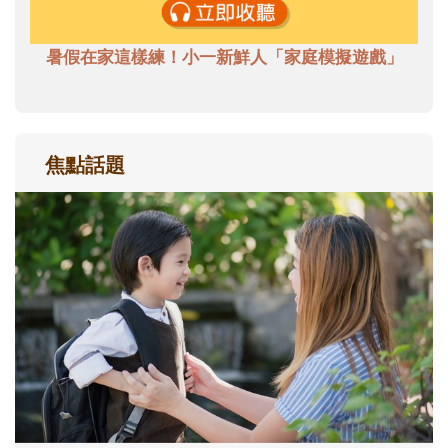
暑假在家這樣練！小一新鮮人「家庭模擬遊戲」
焦點話題
和孩子一起長大的那個男人│讀懂父親的
不同模樣
沒有人天生就擅長當爸爸！男人總是在一次
次「前所未有」的體驗中，跟著孩子一起長
大。從給予安全感的肢體遊戲，到獨立自
主、角色認同及解決問題的能力養成。爸爸
正嘗試用不同的模樣，參與孩子每個重要的