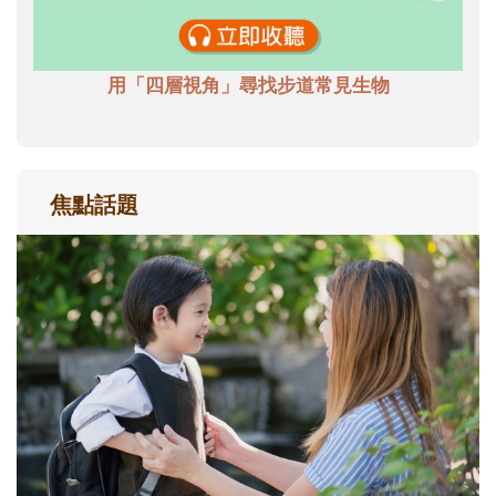
用「四層視角」尋找步道常見生物
焦點話題
和孩子一起長大的那個男人│讀懂父親的
不同模樣
沒有人天生就擅長當爸爸！男人總是在一次
次「前所未有」的體驗中，跟著孩子一起長
大。從給予安全感的肢體遊戲，到獨立自
主、角色認同及解決問題的能力養成。爸爸
正嘗試用不同的模樣，參與孩子每個重要的