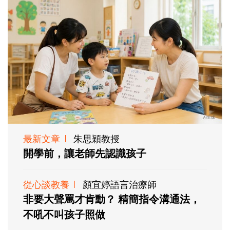
最新文章
朱思穎教授
開學前，讓老師先認識孩子
從心談教養
顏宜婷語言治療師
非要大聲罵才肯動？ 精簡指令溝通法，
不吼不叫孩子照做