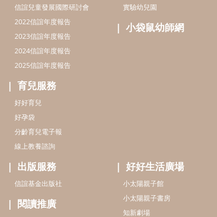
分齡育兒電子報
線上教養諮詢
出版服務
好好生活廣場
信誼基金出版社
小太陽親子館
小太陽親子書房
閱讀推廣
知新劇場
Bookstart閱讀起步走
農人餐桌
信誼幼兒文學獎
Green & Safe
信誼兒童動畫獎
小袋鼠說故事劇團
service@hsin-yi.org.tw
信誼好好育兒
小太陽親子館
小太陽親子書房
(02)2396-5305轉2345 (週一～週五 9:00～18:00)