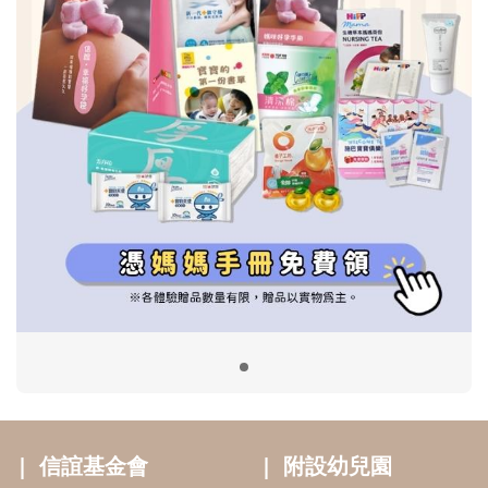
信誼基金會
附設幼兒園
信誼兒童發展國際研討會
實驗幼兒園
2022信誼年度報告
小袋鼠幼師網
2023信誼年度報告
2024信誼年度報告
2025信誼年度報告
育兒服務
好好育兒
好孕袋