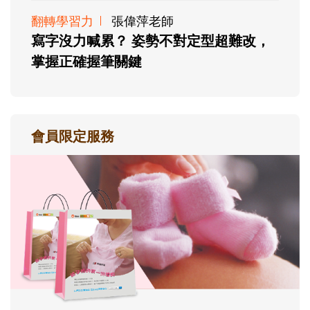
翻轉學習力
張偉萍老師
寫字沒力喊累？ 姿勢不對定型超難改，
掌握正確握筆關鍵
會員限定服務