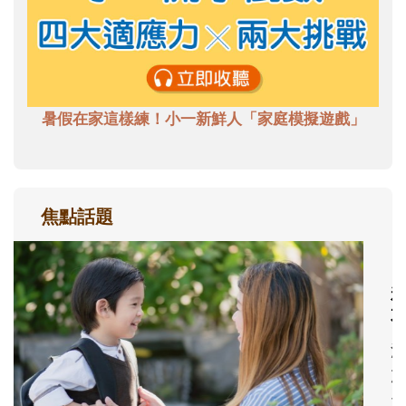
暑假在家這樣練！小一新鮮人「家庭模擬遊戲」
焦點話題