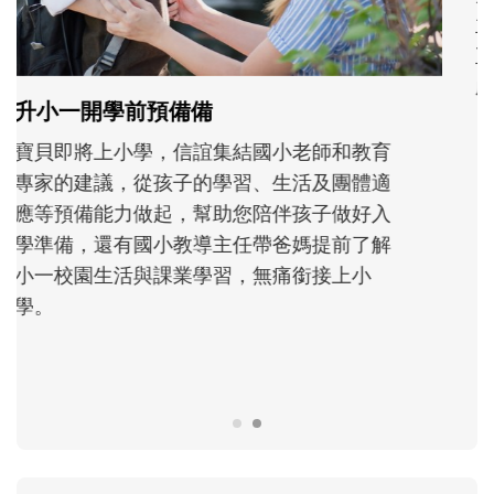
和孩子一起長大的那個男人│讀懂父親的
不同模樣
沒有人天生就擅長當爸爸！男人總是在一次
次「前所未有」的體驗中，跟著孩子一起長
大。從給予安全感的肢體遊戲，到獨立自
主、角色認同及解決問題的能力養成。爸爸
正嘗試用不同的模樣，參與孩子每個重要的
成長歷程。