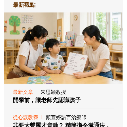
最新觀點
最新文章
朱思穎教授
開學前，讓老師先認識孩子
從心談教養
顏宜婷語言治療師
非要大聲罵才肯動？ 精簡指令溝通法，