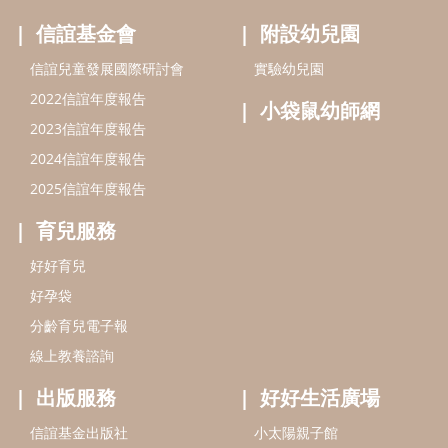
好好育兒
好孕袋
分齡育兒電子報
線上教養諮詢
出版服務
好好生活廣場
信誼基金出版社
小太陽親子館
小太陽親子書房
閱讀推廣
知新劇場
Bookstart閱讀起步走
農人餐桌
信誼幼兒文學獎
Green & Safe
信誼兒童動畫獎
小袋鼠說故事劇團
service@hsin-yi.org.tw
信誼好好育兒
小太陽親子館
小太陽親子書房