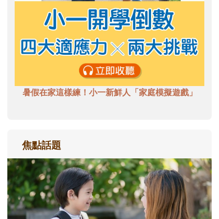
暑假在家這樣練！小一新鮮人「家庭模擬遊戲」
焦點話題
和孩子一起長大的那個男人│讀懂父親的
不同模樣
沒有人天生就擅長當爸爸！男人總是在一次