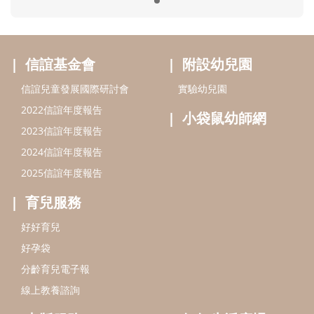
育兒服務
好好育兒
好孕袋
分齡育兒電子報
線上教養諮詢
出版服務
好好生活廣場
信誼基金出版社
小太陽親子館
小太陽親子書房
閱讀推廣
知新劇場
Bookstart閱讀起步走
農人餐桌
信誼幼兒文學獎
Green & Safe
信誼兒童動畫獎
小袋鼠說故事劇團