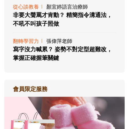
從心談教養
顏宜婷語言治療師
非要大聲罵才肯動？ 精簡指令溝通法，
不吼不叫孩子照做
翻轉學習力
張偉萍老師
寫字沒力喊累？ 姿勢不對定型超難改，
掌握正確握筆關鍵
會員限定服務