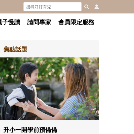
親子慢讀
請問專家
會員限定服務
焦點話題
和孩子一起長大的那個男人│讀
懂父親的不同模樣
沒有人天生就擅長當爸爸！男人總是
在一次次「前所未有」的體驗中，跟
著孩子一起長大。從給予安全感的肢
體遊戲，到獨立自主、角色認同及解
決問題的能力養成。爸爸正嘗試用不