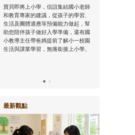
同的模樣，參與孩子每個重要的成長
小老師
歷程。
學習、
起，幫
還有國
一校園
小學。
最新觀點