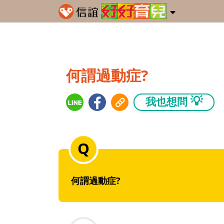
何謂過動症?
💡
我也想問
何謂過動症?