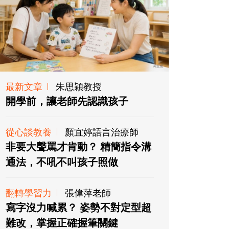
最新文章
朱思穎教授
開學前，讓老師先認識孩子
從心談教養
顏宜婷語言治療師
非要大聲罵才肯動？ 精簡指令溝
通法，不吼不叫孩子照做
翻轉學習力
張偉萍老師
寫字沒力喊累？ 姿勢不對定型超
難改，掌握正確握筆關鍵