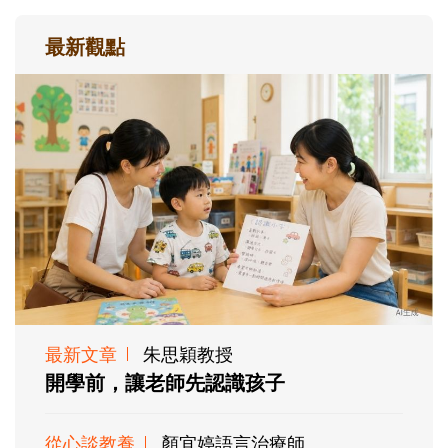
最新觀點
最新文章
朱思穎教授
開學前，讓老師先認識孩子
從心談教養
顏宜婷語言治療師