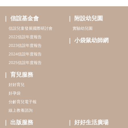
育兒服務
好好育兒
好孕袋
分齡育兒電子報
線上教養諮詢
出版服務
好好生活廣場
信誼基金出版社
小太陽親子館
小太陽親子書房
閱讀推廣
知新劇場
Bookstart閱讀起步走
農人餐桌
信誼幼兒文學獎
Green & Safe
信誼兒童動畫獎
小袋鼠說故事劇團
service@hsin-yi.org.tw