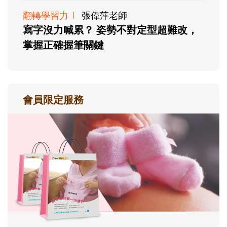
翻轉學習力
張偉萍老師
寫字沒力喊累？ 姿勢不對定型超難改，
掌握正確握筆關鍵
會員限定服務