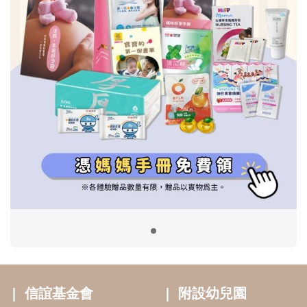
信誼基金會
附設幼兒園
信誼兒童發展國際研討會
實驗幼兒園
2022信誼年度報告
小袋鼠幼師網
2023信誼年度報告
2024信誼年度報告
2025信誼年度報告
育兒服務
好好育兒
好孕袋