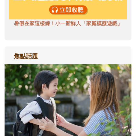
暑假在家這樣練！小一新鮮人「家庭模擬遊戲」
焦點話題
和孩子一起長大的那個男人│讀懂父親的
不同模樣
沒有人天生就擅長當爸爸！男人總是在一次
次「前所未有」的體驗中，跟著孩子一起長
大。從給予安全感的肢體遊戲，到獨立自
主、角色認同及解決問題的能力養成。爸爸
正嘗試用不同的模樣，參與孩子每個重要的