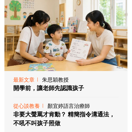
最新文章
朱思穎教授
開學前，讓老師先認識孩子
從心談教養
顏宜婷語言治療師
非要大聲罵才肯動？ 精簡指令溝通法，
不吼不叫孩子照做