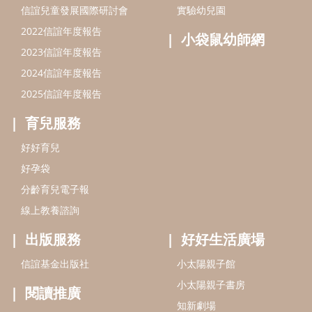
分齡育兒電子報
線上教養諮詢
出版服務
好好生活廣場
信誼基金出版社
小太陽親子館
小太陽親子書房
閱讀推廣
知新劇場
Bookstart閱讀起步走
農人餐桌
信誼幼兒文學獎
Green & Safe
信誼兒童動畫獎
小袋鼠說故事劇團
service@hsin-yi.org.tw
信誼好好育兒
小太陽親子館
小太陽親子書房
(02)2396-5305轉2345 (週一～週五 9:00～18:00)