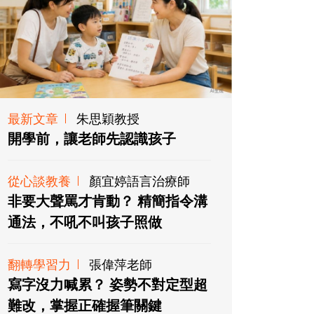
最新文章
朱思穎教授
開學前，讓老師先認識孩子
從心談教養
顏宜婷語言治療師
非要大聲罵才肯動？ 精簡指令溝
通法，不吼不叫孩子照做
翻轉學習力
張偉萍老師
寫字沒力喊累？ 姿勢不對定型超
難改，掌握正確握筆關鍵