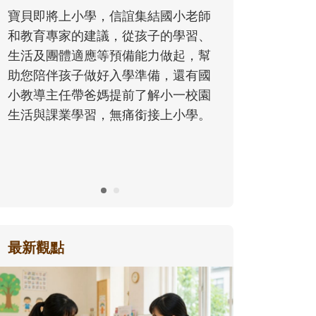
同的模樣，參與孩子每個重要的
誼集結國小老師
歷程。
從孩子的學習、
備能力做起，幫
學準備，還有國
前了解小一校園
痛銜接上小學。
最新觀點