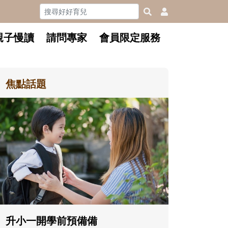
親子慢讀
請問專家
會員限定服務
焦點話題
和孩子一起長大的那個男人│
懂父親的不同模樣
沒有人天生就擅長當爸爸！男人
在一次次「前所未有」的體驗中
著孩子一起長大。從給予安全感
體遊戲，到獨立自主、角色認同
決問題的能力養成。爸爸正嘗試
備