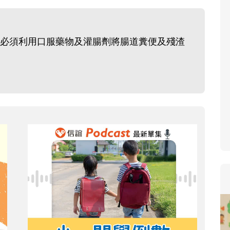
寶貝即將上小學，信
和教育專家的建議，
生活及團體適應等預
必須利用口服藥物及灌腸劑將腸道糞便及殘渣
助您陪伴孩子做好入
小教導主任帶爸媽提
生活與課業學習，無