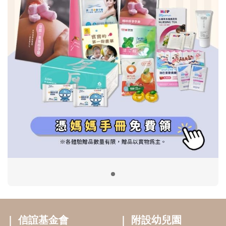
信誼基金會
附設幼兒園
信誼兒童發展國際研討會
實驗幼兒園
2022信誼年度報告
小袋鼠幼師網
2023信誼年度報告
2024信誼年度報告
2025信誼年度報告
育兒服務
好好育兒
好孕袋