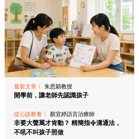
最新文章
朱思穎教授
開學前，讓老師先認識孩子
從心談教養
顏宜婷語言治療師
非要大聲罵才肯動？ 精簡指令溝通法，
不吼不叫孩子照做