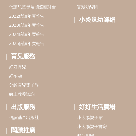
分齡育兒電子報
線上教養諮詢
出版服務
好好生活廣場
信誼基金出版社
小太陽親子館
小太陽親子書房
閱讀推廣
知新劇場
Bookstart閱讀起步走
農人餐桌
信誼幼兒文學獎
Green & Safe
信誼兒童動畫獎
小袋鼠說故事劇團
service@hsin-yi.org.tw
信誼好好育兒
小太陽親子館
小太陽親子書房
(02)2396-5305轉2345 (週一～週五 9:00～18:00)