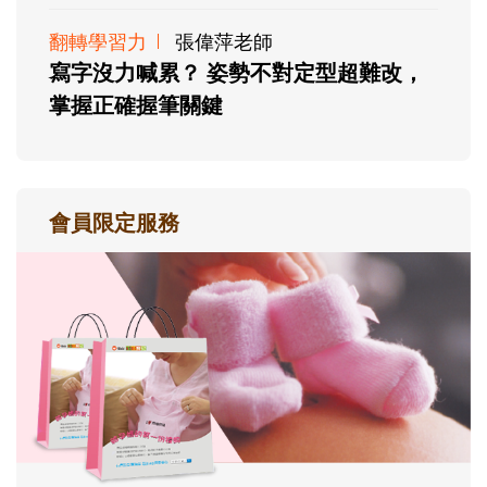
翻轉學習力
張偉萍老師
寫字沒力喊累？ 姿勢不對定型超難改，
掌握正確握筆關鍵
會員限定服務