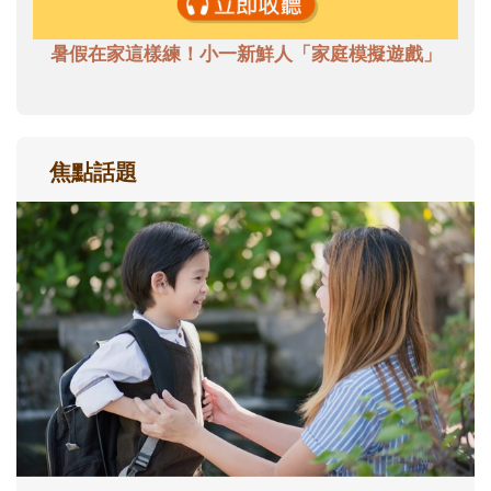
暑假在家這樣練！小一新鮮人「家庭模擬遊戲」
焦點話題
和孩子一起長大的那個男人│讀懂父親的
不同模樣
沒有人天生就擅長當爸爸！男人總是在一次
次「前所未有」的體驗中，跟著孩子一起長
大。從給予安全感的肢體遊戲，到獨立自
主、角色認同及解決問題的能力養成。爸爸
正嘗試用不同的模樣，參與孩子每個重要的
成長歷程。