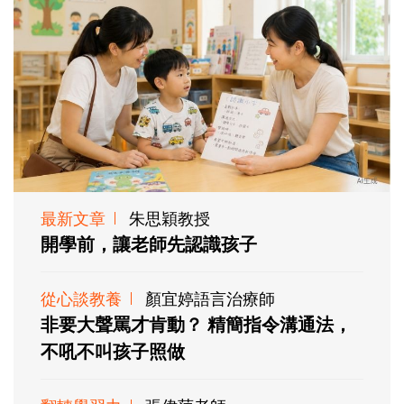
最新文章
朱思穎教授
開學前，讓老師先認識孩子
從心談教養
顏宜婷語言治療師
非要大聲罵才肯動？ 精簡指令溝通法，
不吼不叫孩子照做