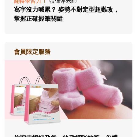
翻轉學習力
張偉萍老師
寫字沒力喊累？ 姿勢不對定型超難改，
掌握正確握筆關鍵
會員限定服務