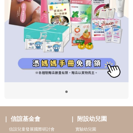
信誼基金會
附設幼兒園
信誼兒童發展國際研討會
實驗幼兒園
2022信誼年度報告
小袋鼠幼師網
2023信誼年度報告
2024信誼年度報告
2025信誼年度報告
育兒服務
好好育兒
好孕袋
分齡育兒電子報