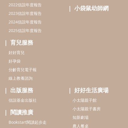
線上教養諮詢
出版服務
好好生活廣場
信誼基金出版社
小太陽親子館
小太陽親子書房
閱讀推廣
知新劇場
Bookstart閱讀起步走
農人餐桌
信誼幼兒文學獎
Green & Safe
信誼兒童動畫獎
小袋鼠說故事劇團
service@hsin-yi.org.tw
信誼好好育兒
小太陽親子館
小太陽親子書房
(02)2396-5305轉2345 (週一～週五 9:00～18:00)
認識信誼
合作洽談
智慧財產權聲明