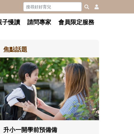
親子慢讀
請問專家
會員限定服務
焦點話題
和孩子一起長大的那個男人│讀
懂父親的不同模樣
沒有人天生就擅長當爸爸！男人總是
在一次次「前所未有」的體驗中，跟
著孩子一起長大。從給予安全感的肢
體遊戲，到獨立自主、角色認同及解
決問題的能力養成。爸爸正嘗試用不