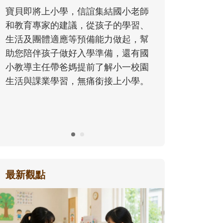
同的模樣，參與孩子每個重要的成長
國小老師
歷程。
的學習、
做起，幫
，還有國
小一校園
上小學。
最新觀點