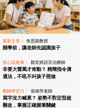
最新文章
朱思穎教授
開學前，讓老師先認識孩子
從心談教養
顏宜婷語言治療師
非要大聲罵才肯動？ 精簡指令溝
通法，不吼不叫孩子照做
翻轉學習力
張偉萍老師
寫字沒力喊累？ 姿勢不對定型超
難改，掌握正確握筆關鍵