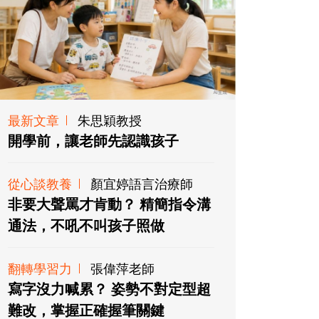
最新文章
朱思穎教授
開學前，讓老師先認識孩子
從心談教養
顏宜婷語言治療師
非要大聲罵才肯動？ 精簡指令溝
通法，不吼不叫孩子照做
翻轉學習力
張偉萍老師
寫字沒力喊累？ 姿勢不對定型超
難改，掌握正確握筆關鍵