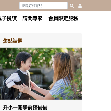
親子慢讀
請問專家
會員限定服務
焦點話題
和孩子一起長大的那個男人│讀
懂父親的不同模樣
沒有人天生就擅長當爸爸！男人總是
在一次次「前所未有」的體驗中，跟
著孩子一起長大。從給予安全感的肢
體遊戲，到獨立自主、角色認同及解
決問題的能力養成。爸爸正嘗試用不