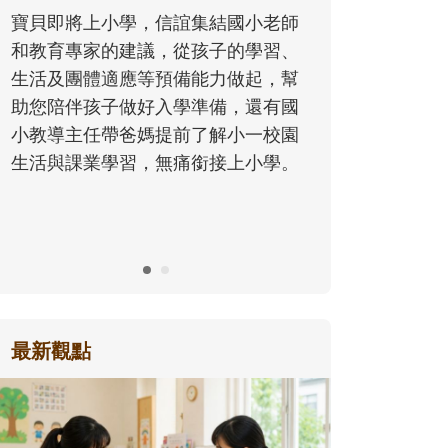
同的模樣，參與孩子每個重要的成長
小老師
歷程。
學習、
起，幫
還有國
一校園
小學。
最新觀點