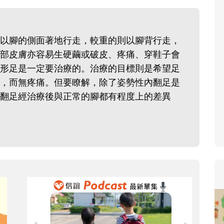
寶貝即將上小學，信誼集結國
和教育專家的建議，從孩子的
生活及團體適應等預備能力做
以腳的側面著地行走，較重的則以腳背行走，
助您陪伴孩子做好入學準備，
部皮膚亦容易生硬繭或破皮、疼痛、穿鞋子會
小教導主任帶爸媽提前了解小
形足是一定要治療的。治療的目標則是希望足
生活與課業學習，無痛銜接上
，而無疼痛。但要瞭解，除了姿勢性內翻足是
翻足經治療後與正常的腳都有程度上的差異