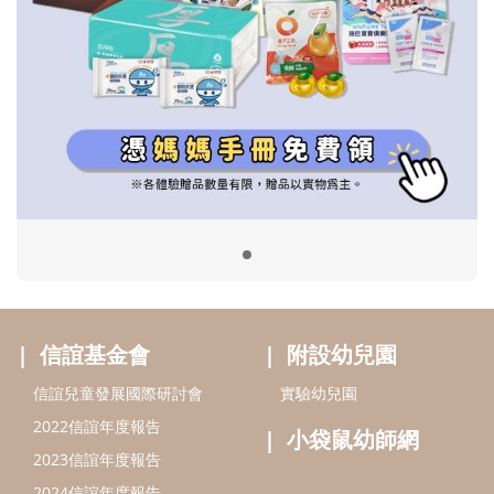
信誼基金會
附設幼兒園
信誼兒童發展國際研討會
實驗幼兒園
2022信誼年度報告
小袋鼠幼師網
2023信誼年度報告
2024信誼年度報告
2025信誼年度報告
育兒服務
好好育兒
好孕袋
分齡育兒電子報
線上教養諮詢
出版服務
好好生活廣場