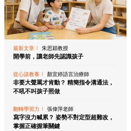
最新文章
朱思穎教授
開學前，讓老師先認識孩子
從心談教養
顏宜婷語言治療師
非要大聲罵才肯動？ 精簡指令溝通法，
不吼不叫孩子照做
翻轉學習力
張偉萍老師
寫字沒力喊累？ 姿勢不對定型超難改，
掌握正確握筆關鍵