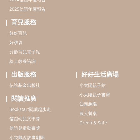
信誼基金出版社
小太陽親子館
小太陽親子書房
閱讀推廣
知新劇場
Bookstart閱讀起步走
農人餐桌
信誼幼兒文學獎
Green & Safe
信誼兒童動畫獎
小袋鼠說故事劇團
service@hsin-yi.org.tw
信誼好好育兒
小太陽親子館
小太陽親子書房
(02)2396-5305轉2345 (週一～週五 9:00～18:00)
認識信誼
合作洽談
智慧財產權聲明
本網站建議使用IE9(含以上)或 Google Chrome 版本瀏覽器
信誼基金會/上誼文化實業股份有限公司 版權所有 ©