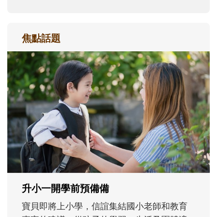
焦點話題
和孩子一起長大的那個男人│讀懂父親的
不同模樣
沒有人天生就擅長當爸爸！男人總是在一次
次「前所未有」的體驗中，跟著孩子一起長
大。從給予安全感的肢體遊戲，到獨立自
主、角色認同及解決問題的能力養成。爸爸
正嘗試用不同的模樣，參與孩子每個重要的
成長歷程。