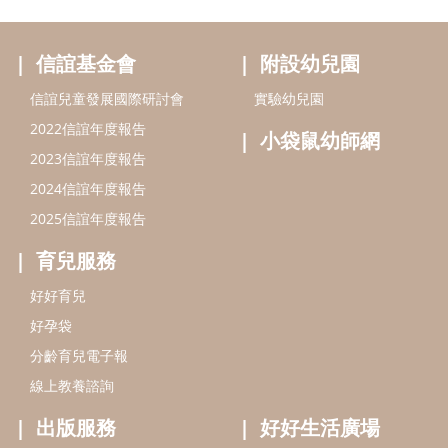
育兒服務
好好育兒
好孕袋
分齡育兒電子報
線上教養諮詢
出版服務
好好生活廣場
信誼基金出版社
小太陽親子館
小太陽親子書房
閱讀推廣
知新劇場
Bookstart閱讀起步走
農人餐桌
信誼幼兒文學獎
Green & Safe
信誼兒童動畫獎
小袋鼠說故事劇團
service@hsin-yi.org.tw