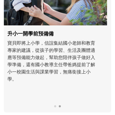
和孩子一起長大的那個男人│讀懂父親的
不同模樣
沒有人天生就擅長當爸爸！男人總是在一次
次「前所未有」的體驗中，跟著孩子一起長
大。從給予安全感的肢體遊戲，到獨立自
主、角色認同及解決問題的能力養成。爸爸
正嘗試用不同的模樣，參與孩子每個重要的
成長歷程。