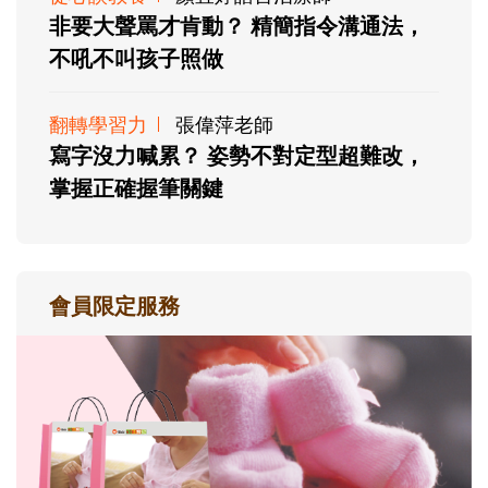
非要大聲罵才肯動？ 精簡指令溝通法，
不吼不叫孩子照做
翻轉學習力
張偉萍老師
寫字沒力喊累？ 姿勢不對定型超難改，
掌握正確握筆關鍵
會員限定服務