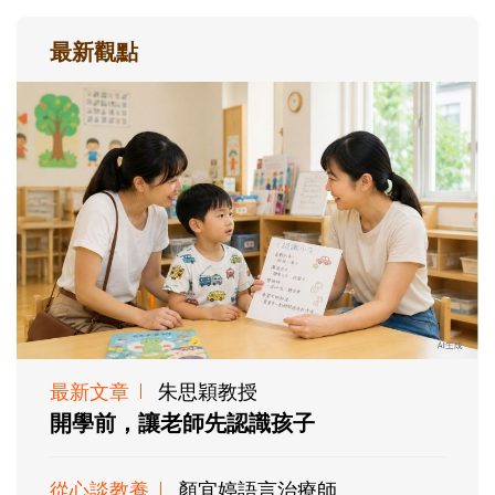
最新觀點
最新文章
朱思穎教授
開學前，讓老師先認識孩子
從心談教養
顏宜婷語言治療師