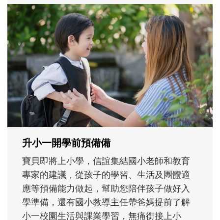
和孩子一起長大的那個男人│讀懂父親的
不同模樣
沒有人天生就擅長當爸爸！男人總是在一次
次「前所未有」的體驗中，跟著孩子一起長
大。從給予安全感的肢體遊戲，到獨立自
主、角色認同及解決問題的能力養成。爸爸
正嘗試用不同的模樣，參與孩子每個重要的
成長歷程。