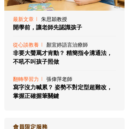
最新文章
朱思穎教授
開學前，讓老師先認識孩子
從心談教養
顏宜婷語言治療師
非要大聲罵才肯動？ 精簡指令溝通法，
不吼不叫孩子照做
翻轉學習力
張偉萍老師
寫字沒力喊累？ 姿勢不對定型超難改，
掌握正確握筆關鍵
會員限定服務