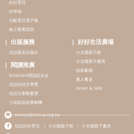
Bookstart閱讀起步走
農人餐桌
信誼幼兒文學獎
Green & Safe
信誼兒童動畫獎
小袋鼠說故事劇團
service@hsin-yi.org.tw
信誼好好育兒
小太陽親子館
小太陽親子書房
(02)2396-5305轉2345 (週一～週五 9:00～18:00)
認識信誼
合作洽談
智慧財產權聲明
本網站建議使用IE9(含以上)或 Google Chrome 版本瀏覽器
信誼基金會/上誼文化實業股份有限公司 版權所有 ©