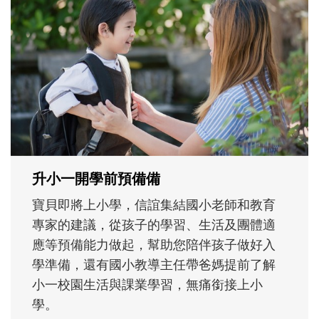
和孩子一起長大的那個男人│讀懂父親的
不同模樣
沒有人天生就擅長當爸爸！男人總是在一次
次「前所未有」的體驗中，跟著孩子一起長
大。從給予安全感的肢體遊戲，到獨立自
主、角色認同及解決問題的能力養成。爸爸
正嘗試用不同的模樣，參與孩子每個重要的
成長歷程。