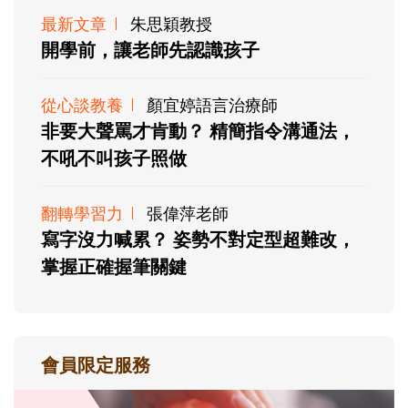
最新文章
朱思穎教授
開學前，讓老師先認識孩子
從心談教養
顏宜婷語言治療師
非要大聲罵才肯動？ 精簡指令溝通法，
不吼不叫孩子照做
翻轉學習力
張偉萍老師
寫字沒力喊累？ 姿勢不對定型超難改，
掌握正確握筆關鍵
會員限定服務