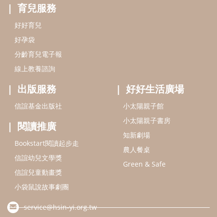
閱讀推廣
知新劇場
Bookstart閱讀起步走
農人餐桌
信誼幼兒文學獎
Green & Safe
信誼兒童動畫獎
小袋鼠說故事劇團
service@hsin-yi.org.tw
信誼好好育兒
小太陽親子館
小太陽親子書房
(02)2396-5305轉2345 (週一～週五 9:00～18:00)
認識信誼
合作洽談
智慧財產權聲明
本網站建議使用IE9(含以上)或 Google Chrome 版本瀏覽器
信誼基金會/上誼文化實業股份有限公司 版權所有 ©