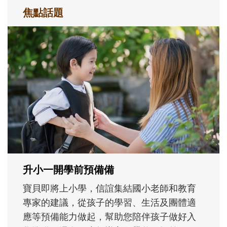
焦點話題
和孩子一起長大的那個男人│讀懂父親的
不同模樣
沒有人天生就擅長當爸爸！男人總是在一次
次「前所未有」的體驗中，跟著孩子一起長
大。從給予安全感的肢體遊戲，到獨立自
主、角色認同及解決問題的能力養成。爸爸
正嘗試用不同的模樣，參與孩子每個重要的
成長歷程。