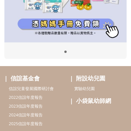
信誼基金會
附設幼兒園
信誼兒童發展國際研討會
實驗幼兒園
2022信誼年度報告
小袋鼠幼師網
2023信誼年度報告
2024信誼年度報告
2025信誼年度報告
育兒服務
好好育兒
好孕袋
分齡育兒電子報
線上教養諮詢
出版服務
好好生活廣場
信誼基金出版社
小太陽親子館
小太陽親子書房