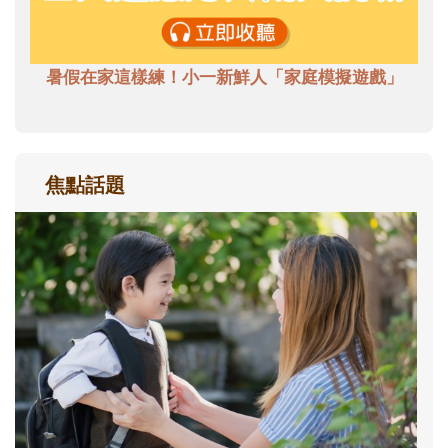
暑假在家這樣練！小一新鮮人「家庭模擬遊戲」
焦點話題