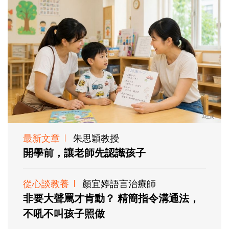
最新文章
朱思穎教授
開學前，讓老師先認識孩子
從心談教養
顏宜婷語言治療師
非要大聲罵才肯動？ 精簡指令溝通法，
不吼不叫孩子照做