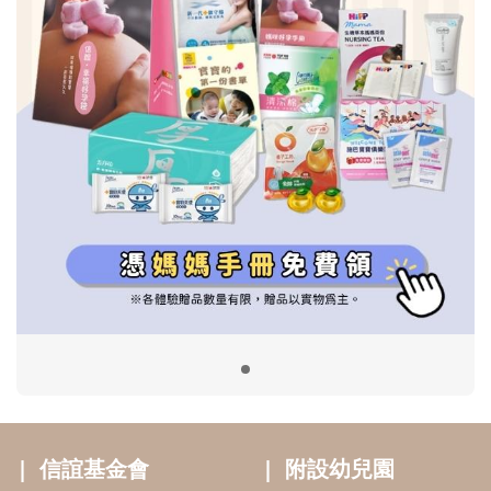
信誼基金會
附設幼兒園
信誼兒童發展國際研討會
實驗幼兒園
2022信誼年度報告
小袋鼠幼師網
2023信誼年度報告
2024信誼年度報告
2025信誼年度報告
育兒服務
好好育兒
好孕袋