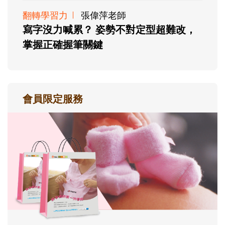
翻轉學習力
張偉萍老師
寫字沒力喊累？ 姿勢不對定型超難改，
掌握正確握筆關鍵
會員限定服務