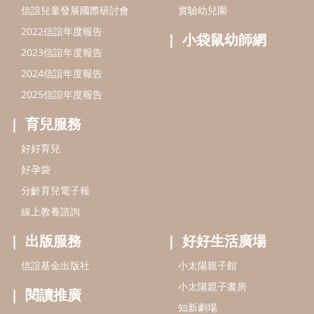
分齡育兒電子報
線上教養諮詢
出版服務
好好生活廣場
信誼基金出版社
小太陽親子館
小太陽親子書房
閱讀推廣
知新劇場
Bookstart閱讀起步走
農人餐桌
信誼幼兒文學獎
Green & Safe
信誼兒童動畫獎
小袋鼠說故事劇團
service@hsin-yi.org.tw
信誼好好育兒
小太陽親子館
小太陽親子書房
(02)2396-5305轉2345 (週一～週五 9:00～18:00)