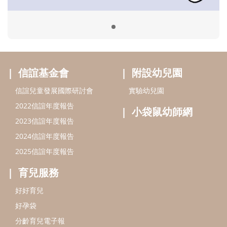
2024信誼年度報告
2025信誼年度報告
育兒服務
好好育兒
好孕袋
分齡育兒電子報
線上教養諮詢
出版服務
好好生活廣場
信誼基金出版社
小太陽親子館
小太陽親子書房
閱讀推廣
知新劇場
Bookstart閱讀起步走
農人餐桌
信誼幼兒文學獎
Green & Safe
信誼兒童動畫獎