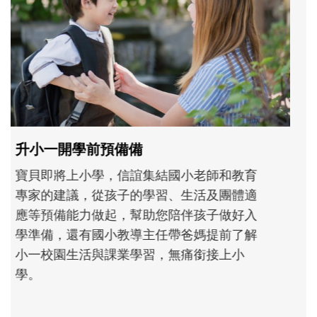
和孩子一起長大的那個男人│讀懂父親的
不同模樣
沒有人天生就擅長當爸爸！男人總是在一次
次「前所未有」的體驗中，跟著孩子一起長
大。從給予安全感的肢體遊戲，到獨立自
主、角色認同及解決問題的能力養成。爸爸
正嘗試用不同的模樣，參與孩子每個重要的
成長歷程。