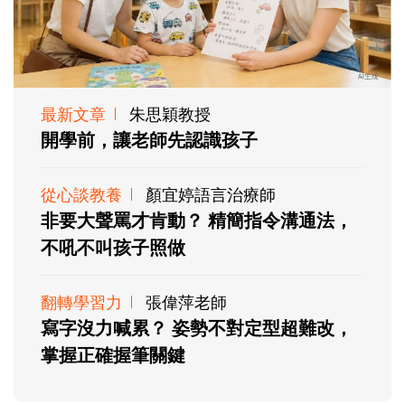
最新文章
朱思穎教授
開學前，讓老師先認識孩子
從心談教養
顏宜婷語言治療師
非要大聲罵才肯動？ 精簡指令溝通法，
不吼不叫孩子照做
翻轉學習力
張偉萍老師
寫字沒力喊累？ 姿勢不對定型超難改，
掌握正確握筆關鍵