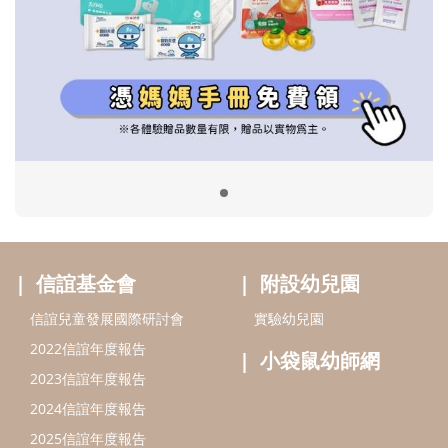
信誼基金會
附設幼兒園
信誼兒童發展國際研討會
實驗幼兒園
2022信誼年度報告
小袋鼠幼師網
2023信誼年度報告
2024信誼年度報告
2025信誼年度報告
育兒服務
好好育兒
好孕袋
分齡育兒電子報
線上教養諮詢
出版服務
好好生活廣場
信誼基金出版社
小太陽親子館