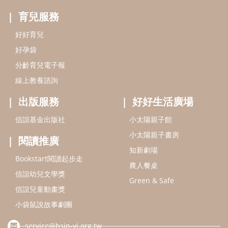
小太陽親子書房
閱讀推廣
知新劇場
Bookstart閱讀起步走
農人餐桌
信誼幼兒文學獎
Green & Safe
信誼兒童動畫獎
小袋鼠說故事劇團
service@hsin-yi.org.tw
信誼好好育兒
小太陽親子館
小太陽親子書房
(02)2396-5305轉2345 (週一～週五 9:00～18:00)
認識信誼
合作洽談
智慧財產權聲明
本網站建議使用IE9(含以上)或 Google Chrome 版本瀏覽器
信誼基金會/上誼文化實業股份有限公司 版權所有 ©