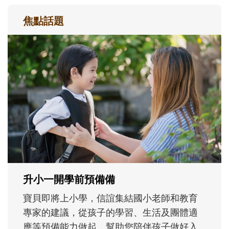
焦點話題
和孩子一起長大的那個男人│讀懂父親的
不同模樣
沒有人天生就擅長當爸爸！男人總是在一次
次「前所未有」的體驗中，跟著孩子一起長
大。從給予安全感的肢體遊戲，到獨立自
主、角色認同及解決問題的能力養成。爸爸
正嘗試用不同的模樣，參與孩子每個重要的
成長歷程。