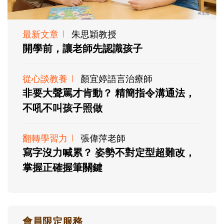
最新文章
朱思穎教授
開學前，讓老師先認識孩子
從心談教養
顏宜婷語言治療師
非要大聲罵才肯動？ 精簡指令溝通法，
不吼不叫孩子照做
翻轉學習力
張偉萍老師
寫字沒力喊累？ 姿勢不對定型超難改，
掌握正確握筆關鍵
會員限定服務