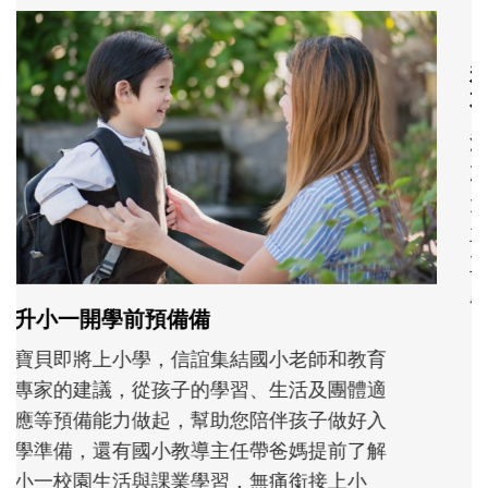
和孩子一起長大的那個男人│讀懂父親的
不同模樣
沒有人天生就擅長當爸爸！男人總是在一次
次「前所未有」的體驗中，跟著孩子一起長
大。從給予安全感的肢體遊戲，到獨立自
主、角色認同及解決問題的能力養成。爸爸