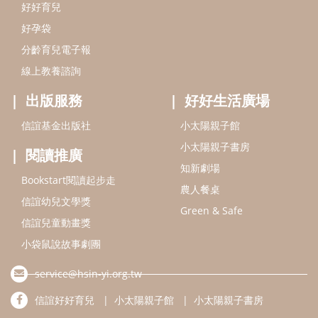
Bookstart閱讀起步走
農人餐桌
信誼幼兒文學獎
Green & Safe
信誼兒童動畫獎
小袋鼠說故事劇團
service@hsin-yi.org.tw
信誼好好育兒
小太陽親子館
小太陽親子書房
(02)2396-5305轉2345 (週一～週五 9:00～18:00)
認識信誼
合作洽談
智慧財產權聲明
本網站建議使用IE9(含以上)或 Google Chrome 版本瀏覽器
信誼基金會/上誼文化實業股份有限公司 版權所有 ©