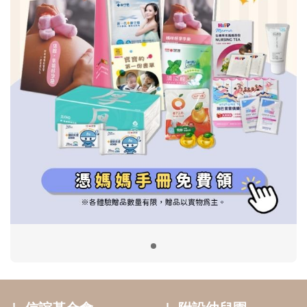
信誼基金會
附設幼兒園
信誼兒童發展國際研討會
實驗幼兒園
2022信誼年度報告
小袋鼠幼師網
2023信誼年度報告
2024信誼年度報告
2025信誼年度報告
育兒服務
好好育兒