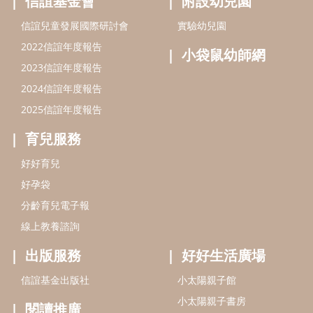
好孕袋
分齡育兒電子報
線上教養諮詢
出版服務
好好生活廣場
信誼基金出版社
小太陽親子館
小太陽親子書房
閱讀推廣
知新劇場
Bookstart閱讀起步走
農人餐桌
信誼幼兒文學獎
Green & Safe
信誼兒童動畫獎
小袋鼠說故事劇團
service@hsin-yi.org.tw
信誼好好育兒
小太陽親子館
小太陽親子書房
(02)2396-5305轉2345 (週一～週五 9:00～18:00)