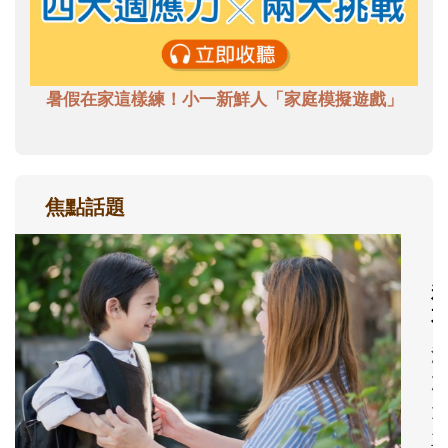
暑假在家這樣練！小一新鮮人「家庭模擬遊戲」
焦點話題