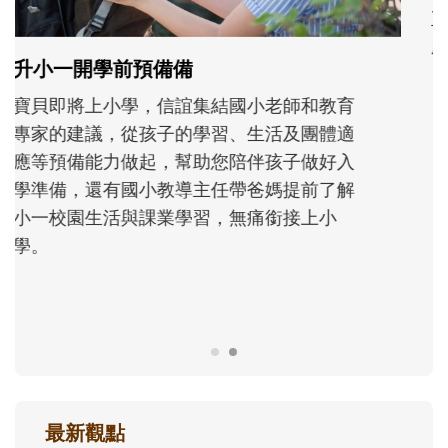
和孩子一起長大的那個男人│讀懂父親的
不同模樣
沒有人天生就擅長當爸爸！男人總是在一次
次「前所未有」的體驗中，跟著孩子一起長
大。從給予安全感的肢體遊戲，到獨立自
主、角色認同及解決問題的能力養成。爸爸
正嘗試用不同的模樣，參與孩子每個重要的
成長歷程。
最新觀點