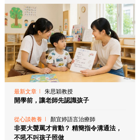
最新文章
朱思穎教授
開學前，讓老師先認識孩子
從心談教養
顏宜婷語言治療師
非要大聲罵才肯動？ 精簡指令溝通法，
不吼不叫孩子照做