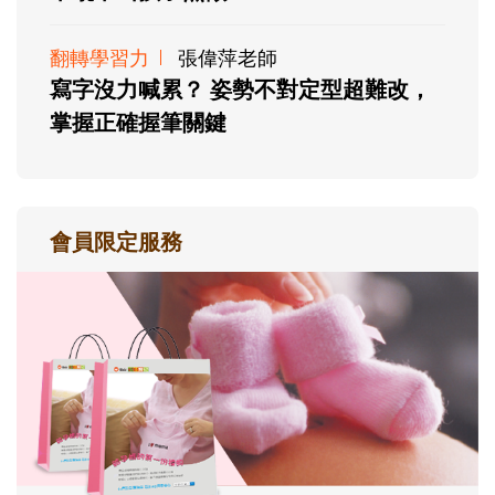
翻轉學習力
張偉萍老師
寫字沒力喊累？ 姿勢不對定型超難改，
掌握正確握筆關鍵
會員限定服務