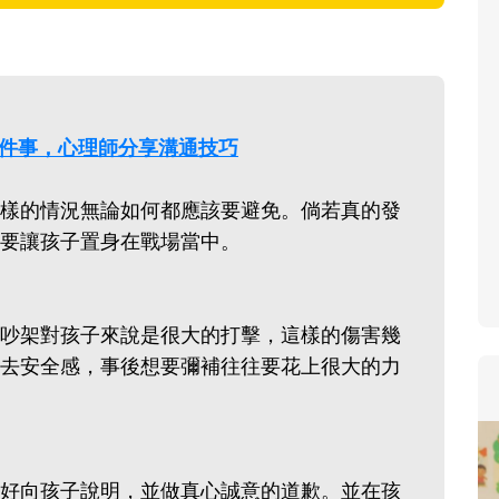
寶貝即將上小學，信誼集結國小老師
和教育專家的建議，從孩子的學習、
生活及團體適應等預備能力做起，幫
助您陪伴孩子做好入學準備，還有國
為這件事，心理師分享溝通技巧
小教導主任帶爸媽提前了解小一校園
生活與課業學習，無痛銜接上小學。
樣的情況無論如何都應該要避免。倘若真的發
要讓孩子置身在戰場當中。
吵架對孩子來說是很大的打擊，這樣的傷害幾
去安全感，事後想要彌補往往要花上很大的力
好向孩子說明，並做真心誠意的道歉。並在孩