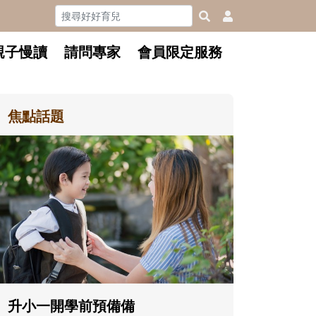
親子慢讀
請問專家
會員限定服務
焦點話題
和孩子一起長大的那個男人│讀
懂父親的不同模樣
沒有人天生就擅長當爸爸！男人總是
在一次次「前所未有」的體驗中，跟
著孩子一起長大。從給予安全感的肢
體遊戲，到獨立自主、角色認同及解
決問題的能力養成。爸爸正嘗試用不