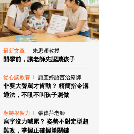
最新文章
朱思穎教授
開學前，讓老師先認識孩子
從心談教養
顏宜婷語言治療師
非要大聲罵才肯動？ 精簡指令溝
通法，不吼不叫孩子照做
翻轉學習力
張偉萍老師
寫字沒力喊累？ 姿勢不對定型超
難改，掌握正確握筆關鍵