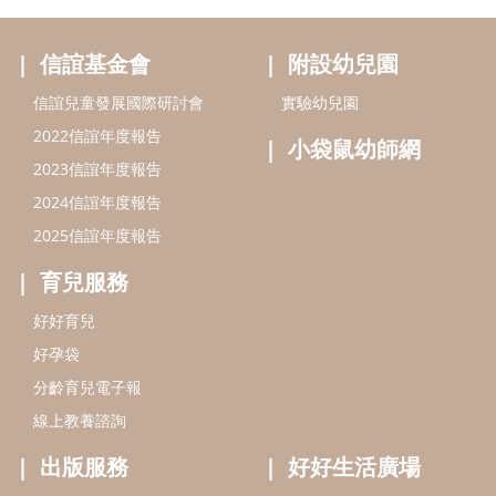
育兒服務
好好育兒
好孕袋
分齡育兒電子報
線上教養諮詢
出版服務
好好生活廣場
信誼基金出版社
小太陽親子館
小太陽親子書房
閱讀推廣
知新劇場
Bookstart閱讀起步走
農人餐桌
信誼幼兒文學獎
Green & Safe
信誼兒童動畫獎
小袋鼠說故事劇團
service@hsin-yi.org.tw