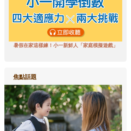
暑假在家這樣練！小一新鮮人「家庭模擬遊戲」
焦點話題