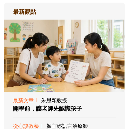
最新觀點
最新文章
朱思穎教授
開學前，讓老師先認識孩子
從心談教養
顏宜婷語言治療師