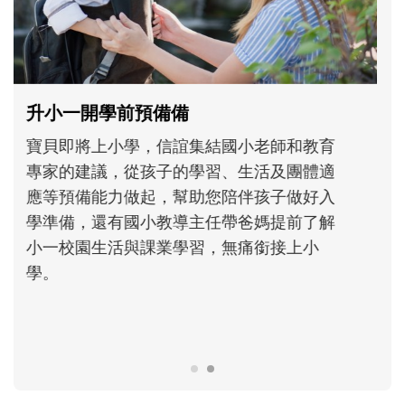
和孩子一起長大的那個男人│讀懂父親的
不同模樣
沒有人天生就擅長當爸爸！男人總是在一次
次「前所未有」的體驗中，跟著孩子一起長
大。從給予安全感的肢體遊戲，到獨立自
主、角色認同及解決問題的能力養成。爸爸
正嘗試用不同的模樣，參與孩子每個重要的
成長歷程。