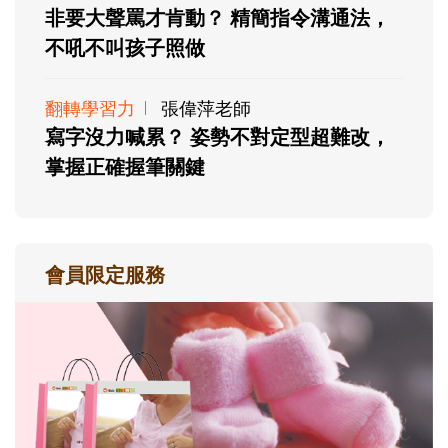
非要大聲罵才肯動？ 精簡指令溝通法，
不吼不叫孩子照做
翻轉學習力
張偉萍老師
寫字沒力喊累？ 姿勢不對定型超難改，
掌握正確握筆關鍵
會員限定服務