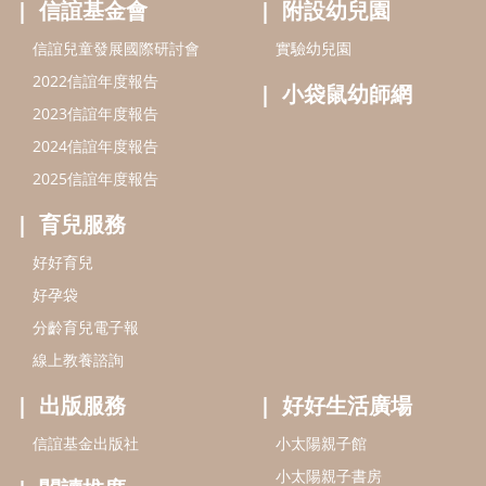
好孕袋
分齡育兒電子報
線上教養諮詢
出版服務
好好生活廣場
信誼基金出版社
小太陽親子館
小太陽親子書房
閱讀推廣
知新劇場
Bookstart閱讀起步走
農人餐桌
信誼幼兒文學獎
Green & Safe
信誼兒童動畫獎
小袋鼠說故事劇團
service@hsin-yi.org.tw
信誼好好育兒
小太陽親子館
小太陽親子書房
(02)2396-5305轉2345 (週一～週五 9:00～18:00)