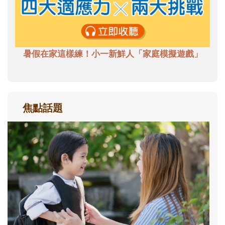
暑假在家這樣練！小一新鮮人「家庭模擬遊戲」
焦點話題