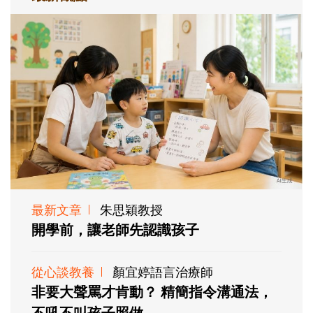
最新文章
朱思穎教授
開學前，讓老師先認識孩子
從心談教養
顏宜婷語言治療師
非要大聲罵才肯動？ 精簡指令溝通法，
不吼不叫孩子照做