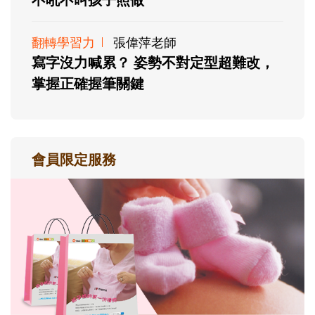
翻轉學習力
張偉萍老師
寫字沒力喊累？ 姿勢不對定型超難改，
掌握正確握筆關鍵
會員限定服務