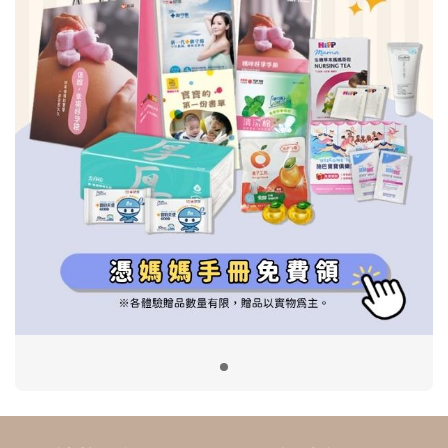
信誼基金會
附設幼兒園
信誼兒童發展國際研討會
實驗幼兒園
2022信誼年度報告
小袋鼠幼師網
2023信誼年度報告
2024信誼年度報告
2025信誼年度報告
育兒服務
好好育兒