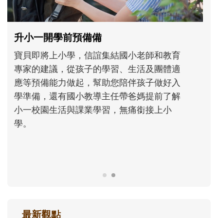
和孩子一起長大的那個男人│讀懂父親的
不同模樣
沒有人天生就擅長當爸爸！男人總是在一次
次「前所未有」的體驗中，跟著孩子一起長
大。從給予安全感的肢體遊戲，到獨立自
主、角色認同及解決問題的能力養成。爸爸
正嘗試用不同的模樣，參與孩子每個重要的
成長歷程。
最新觀點