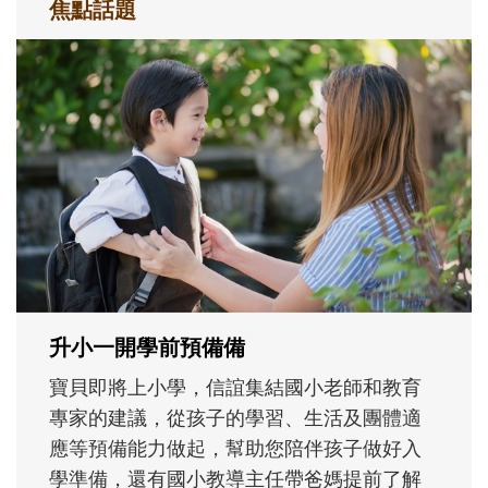
焦點話題
和孩子一起長大的那個男人│讀懂父親的
不同模樣
沒有人天生就擅長當爸爸！男人總是在一次
次「前所未有」的體驗中，跟著孩子一起長
大。從給予安全感的肢體遊戲，到獨立自
主、角色認同及解決問題的能力養成。爸爸
正嘗試用不同的模樣，參與孩子每個重要的
成長歷程。