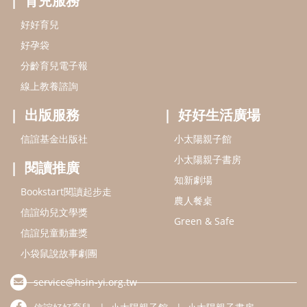
知新劇場
Bookstart閱讀起步走
農人餐桌
信誼幼兒文學獎
Green & Safe
信誼兒童動畫獎
小袋鼠說故事劇團
service@hsin-yi.org.tw
信誼好好育兒
小太陽親子館
小太陽親子書房
(02)2396-5305轉2345 (週一～週五 9:00～18:00)
認識信誼
合作洽談
智慧財產權聲明
本網站建議使用IE9(含以上)或 Google Chrome 版本瀏覽器
信誼基金會/上誼文化實業股份有限公司 版權所有 ©