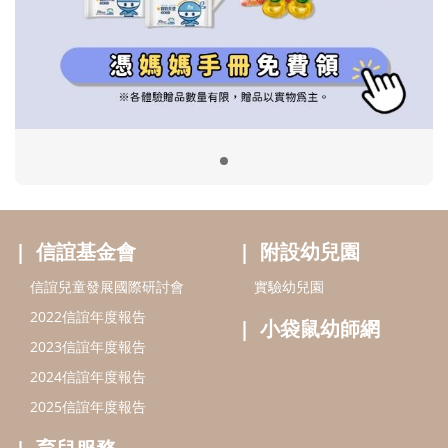
信誼基金會
附設幼兒園
信誼兒童發展國際研討會
實驗幼兒園
2022信誼年度報告
小袋鼠幼師網
2023信誼年度報告
2024信誼年度報告
2025信誼年度報告
育兒服務
好好育兒
好孕袋
分齡育兒電子報
線上教養諮詢
出版服務
好好生活廣場
信誼基金出版社
小太陽親子館
小太陽親子書房
閱讀推廣