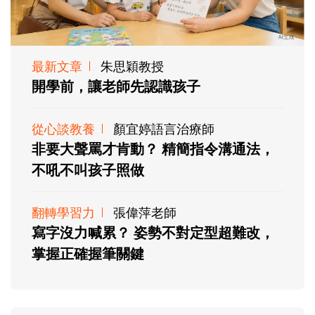
最新文章
朱思穎教授
開學前，讓老師先認識孩子
從心談教養
顏宜婷語言治療師
非要大聲罵才肯動？ 精簡指令溝通法，
不吼不叫孩子照做
翻轉學習力
張偉萍老師
寫字沒力喊累？ 姿勢不對定型超難改，
掌握正確握筆關鍵