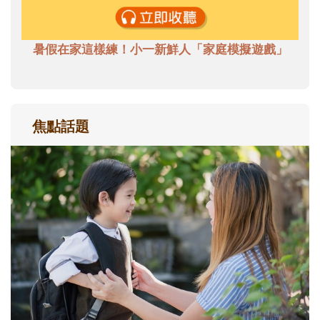
暑假在家這樣練！小一新鮮人「家庭模擬遊戲」
焦點話題
和孩子一起長大的那個男人│讀懂父親的
不同模樣
沒有人天生就擅長當爸爸！男人總是在一次
次「前所未有」的體驗中，跟著孩子一起長
大。從給予安全感的肢體遊戲，到獨立自
主、角色認同及解決問題的能力養成。爸爸
正嘗試用不同的模樣，參與孩子每個重要的