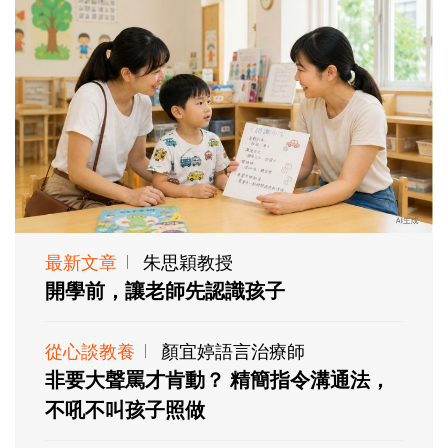
最新文章
朱思穎教授
開學前，讓老師先認識孩子
從心談教養
顏宜婷語言治療師
非要大聲罵才肯動？ 精簡指令溝通法，
不吼不叫孩子照做