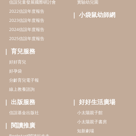
分齡育兒電子報
線上教養諮詢
出版服務
好好生活廣場
信誼基金出版社
小太陽親子館
小太陽親子書房
閱讀推廣
知新劇場
Bookstart閱讀起步走
農人餐桌
信誼幼兒文學獎
Green & Safe
信誼兒童動畫獎
小袋鼠說故事劇團
service@hsin-yi.org.tw
信誼好好育兒
小太陽親子館
小太陽親子書房
(02)2396-5305轉2345 (週一～週五 9:00～18:00)
認識信誼
合作洽談
智慧財產權聲明