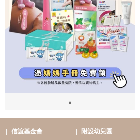
信誼基金會
附設幼兒園
信誼兒童發展國際研討會
實驗幼兒園
2022信誼年度報告
小袋鼠幼師網
2023信誼年度報告
2024信誼年度報告
2025信誼年度報告
育兒服務
好好育兒
好孕袋