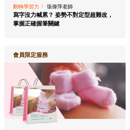
翻轉學習力
張偉萍老師
寫字沒力喊累？ 姿勢不對定型超難改，
掌握正確握筆關鍵
會員限定服務