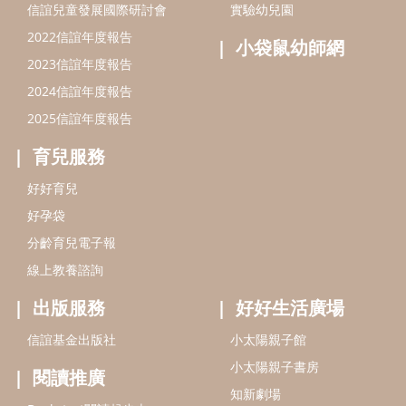
分齡育兒電子報
線上教養諮詢
出版服務
好好生活廣場
信誼基金出版社
小太陽親子館
小太陽親子書房
閱讀推廣
知新劇場
Bookstart閱讀起步走
農人餐桌
信誼幼兒文學獎
Green & Safe
信誼兒童動畫獎
小袋鼠說故事劇團
service@hsin-yi.org.tw
信誼好好育兒
小太陽親子館
小太陽親子書房
(02)2396-5305轉2345 (週一～週五 9:00～18:00)
認識信誼
合作洽談
智慧財產權聲明