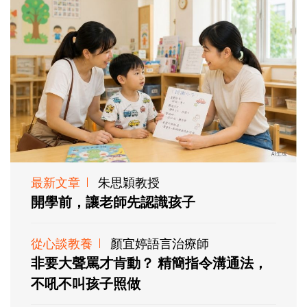
最新文章
朱思穎教授
開學前，讓老師先認識孩子
從心談教養
顏宜婷語言治療師
非要大聲罵才肯動？ 精簡指令溝通法，
不吼不叫孩子照做