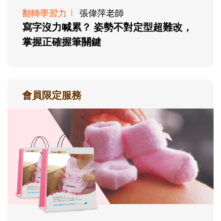
翻轉學習力
張偉萍老師
寫字沒力喊累？ 姿勢不對定型超難改，
掌握正確握筆關鍵
會員限定服務