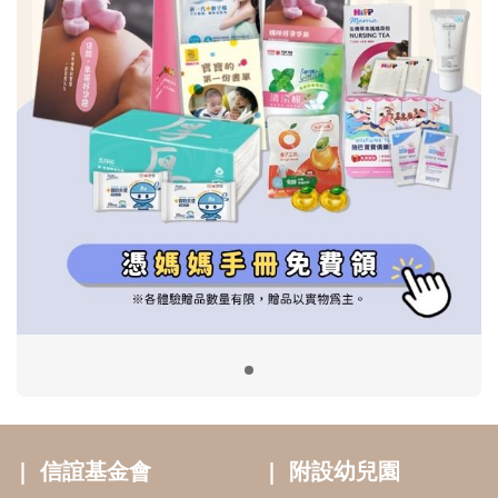
信誼基金會
附設幼兒園
信誼兒童發展國際研討會
實驗幼兒園
2022信誼年度報告
小袋鼠幼師網
2023信誼年度報告
2024信誼年度報告
2025信誼年度報告
育兒服務
好好育兒
好孕袋