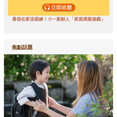
暑假在家這樣練！小一新鮮人「家庭模擬遊戲」
焦點話題
和孩子一起長大的那個男人│讀懂父親的
不同模樣
沒有人天生就擅長當爸爸！男人總是在一次
次「前所未有」的體驗中，跟著孩子一起長
大。從給予安全感的肢體遊戲，到獨立自
主、角色認同及解決問題的能力養成。爸爸
正嘗試用不同的模樣，參與孩子每個重要的