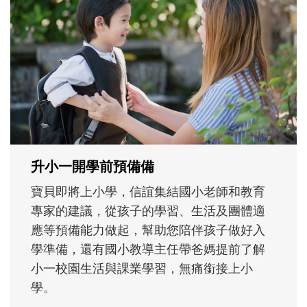
和孩子一起長大的那個男人│讀懂父親的
不同模樣
沒有人天生就擅長當爸爸！男人總是在一次
次「前所未有」的體驗中，跟著孩子一起長
大。從給予安全感的肢體遊戲，到獨立自
主、角色認同及解決問題的能力養成。爸爸
正嘗試用不同的模樣，參與孩子每個重要的
成長歷程。