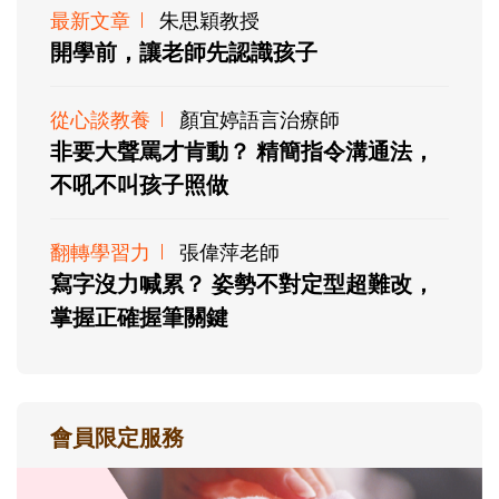
最新文章
朱思穎教授
開學前，讓老師先認識孩子
從心談教養
顏宜婷語言治療師
非要大聲罵才肯動？ 精簡指令溝通法，
不吼不叫孩子照做
翻轉學習力
張偉萍老師
寫字沒力喊累？ 姿勢不對定型超難改，
掌握正確握筆關鍵
會員限定服務