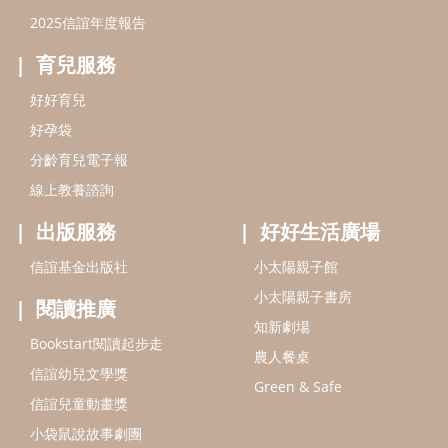
信誼基金出版社
小太陽親子館
小太陽親子書房
閱讀推廣
知新劇場
Bookstart閱讀起步走
農人餐桌
信誼幼兒文學獎
Green & Safe
信誼兒童動畫獎
小袋鼠說故事劇團
service@hsin-yi.org.tw
信誼好好育兒
小太陽親子館
小太陽親子書房
(02)2396-5305轉2345 (週一～週五 9:00～18:00)
認識信誼
合作洽談
智慧財產權聲明
本網站建議使用IE9(含以上)或 Google Chrome 版本瀏覽器
信誼基金會/上誼文化實業股份有限公司 版權所有 ©