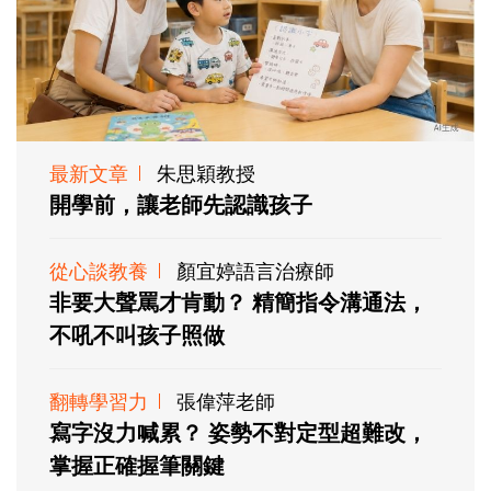
最新文章
朱思穎教授
開學前，讓老師先認識孩子
從心談教養
顏宜婷語言治療師
非要大聲罵才肯動？ 精簡指令溝通法，
不吼不叫孩子照做
翻轉學習力
張偉萍老師
寫字沒力喊累？ 姿勢不對定型超難改，
掌握正確握筆關鍵