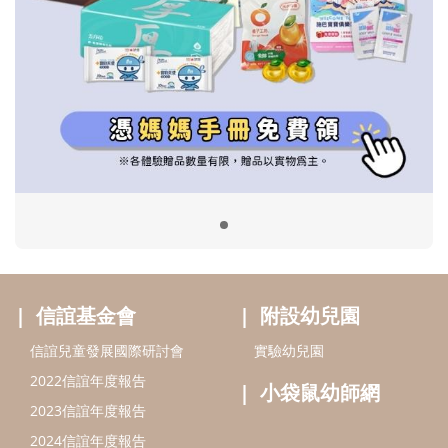
信誼基金會
附設幼兒園
信誼兒童發展國際研討會
實驗幼兒園
2022信誼年度報告
小袋鼠幼師網
2023信誼年度報告
2024信誼年度報告
2025信誼年度報告
育兒服務
好好育兒
好孕袋
分齡育兒電子報
線上教養諮詢
出版服務
好好生活廣場