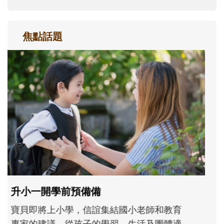
焦點話題
和孩子一起長大的那個男人│讀懂父親的
不同模樣
沒有人天生就擅長當爸爸！男人總是在一次