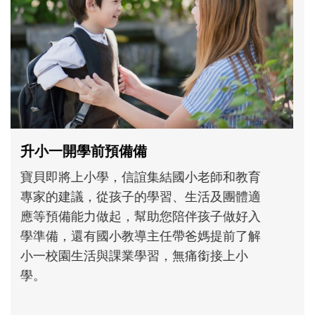
和孩子一起長大的那個男人│讀懂父親的
不同模樣
沒有人天生就擅長當爸爸！男人總是在一次
次「前所未有」的體驗中，跟著孩子一起長
大。從給予安全感的肢體遊戲，到獨立自
主、角色認同及解決問題的能力養成。爸爸
正嘗試用不同的模樣，參與孩子每個重要的
成長歷程。