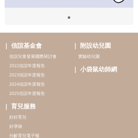
2024信誼年度報告
2025信誼年度報告
育兒服務
好好育兒
好孕袋
分齡育兒電子報
線上教養諮詢
出版服務
好好生活廣場
信誼基金出版社
小太陽親子館
小太陽親子書房
閱讀推廣
知新劇場
Bookstart閱讀起步走
農人餐桌
信誼幼兒文學獎
Green & Safe
信誼兒童動畫獎