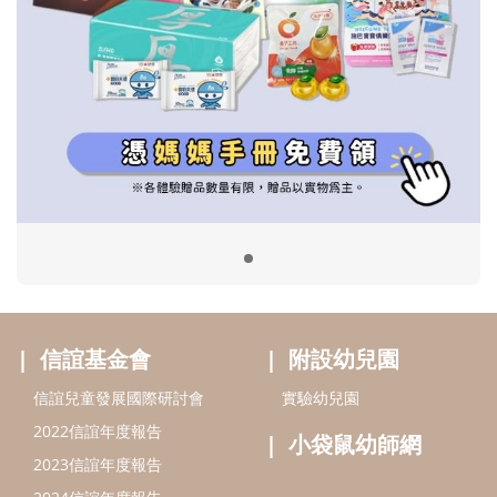
信誼基金會
附設幼兒園
信誼兒童發展國際研討會
實驗幼兒園
2022信誼年度報告
小袋鼠幼師網
2023信誼年度報告
2024信誼年度報告
2025信誼年度報告
育兒服務
好好育兒
好孕袋
分齡育兒電子報
線上教養諮詢
出版服務
好好生活廣場