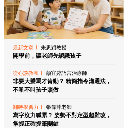
最新文章
朱思穎教授
開學前，讓老師先認識孩子
從心談教養
顏宜婷語言治療師
非要大聲罵才肯動？ 精簡指令溝通法，
不吼不叫孩子照做
翻轉學習力
張偉萍老師
寫字沒力喊累？ 姿勢不對定型超難改，
掌握正確握筆關鍵