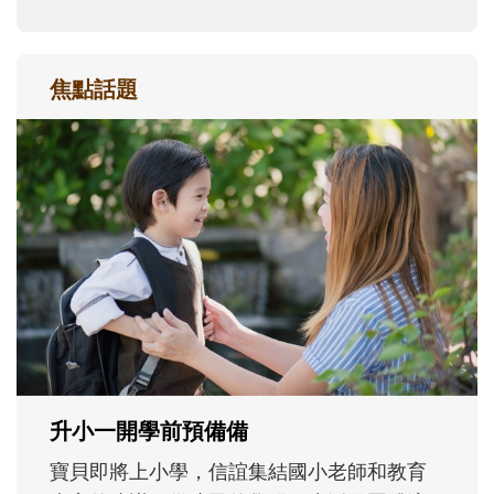
焦點話題
和孩子一起長大的那個男人│讀懂父親的
不同模樣
沒有人天生就擅長當爸爸！男人總是在一次
次「前所未有」的體驗中，跟著孩子一起長
大。從給予安全感的肢體遊戲，到獨立自
主、角色認同及解決問題的能力養成。爸爸
正嘗試用不同的模樣，參與孩子每個重要的
成長歷程。