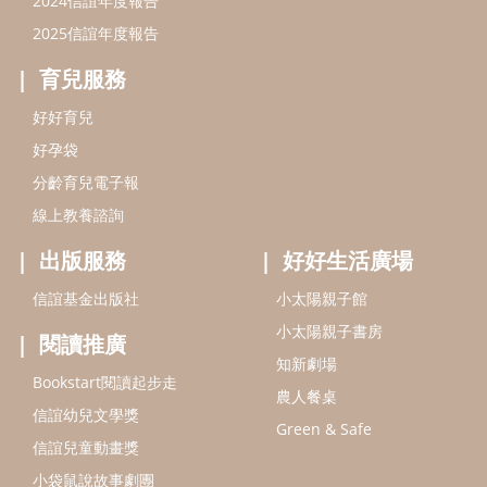
信誼基金出版社
小太陽親子館
小太陽親子書房
閱讀推廣
知新劇場
Bookstart閱讀起步走
農人餐桌
信誼幼兒文學獎
Green & Safe
信誼兒童動畫獎
小袋鼠說故事劇團
service@hsin-yi.org.tw
信誼好好育兒
小太陽親子館
小太陽親子書房
(02)2396-5305轉2345 (週一～週五 9:00～18:00)
認識信誼
合作洽談
智慧財產權聲明
本網站建議使用IE9(含以上)或 Google Chrome 版本瀏覽器
信誼基金會/上誼文化實業股份有限公司 版權所有 ©