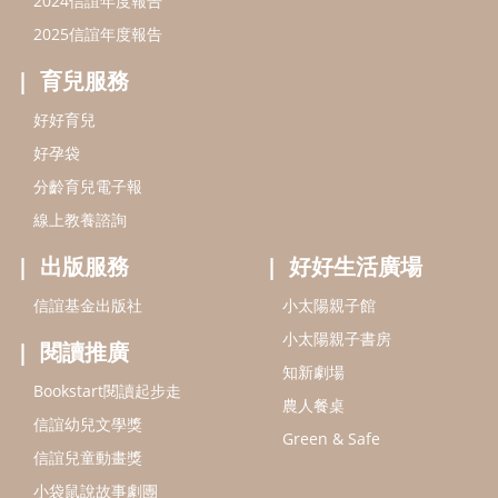
信誼基金出版社
小太陽親子館
小太陽親子書房
閱讀推廣
知新劇場
Bookstart閱讀起步走
農人餐桌
信誼幼兒文學獎
Green & Safe
信誼兒童動畫獎
小袋鼠說故事劇團
service@hsin-yi.org.tw
信誼好好育兒
小太陽親子館
小太陽親子書房
(02)2396-5305轉2345 (週一～週五 9:00～18:00)
認識信誼
合作洽談
智慧財產權聲明
本網站建議使用IE9(含以上)或 Google Chrome 版本瀏覽器
信誼基金會/上誼文化實業股份有限公司 版權所有 ©