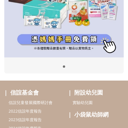
信誼基金會
附設幼兒園
信誼兒童發展國際研討會
實驗幼兒園
2022信誼年度報告
小袋鼠幼師網
2023信誼年度報告
2024信誼年度報告
2025信誼年度報告
育兒服務
好好育兒
好孕袋
分齡育兒電子報
線上教養諮詢
出版服務
好好生活廣場