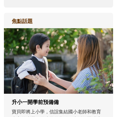
焦點話題
和孩子一起長大的那個男人│讀懂父親的
不同模樣
沒有人天生就擅長當爸爸！男人總是在一次
次「前所未有」的體驗中，跟著孩子一起長
大。從給予安全感的肢體遊戲，到獨立自
主、角色認同及解決問題的能力養成。爸爸
正嘗試用不同的模樣，參與孩子每個重要的
成長歷程。