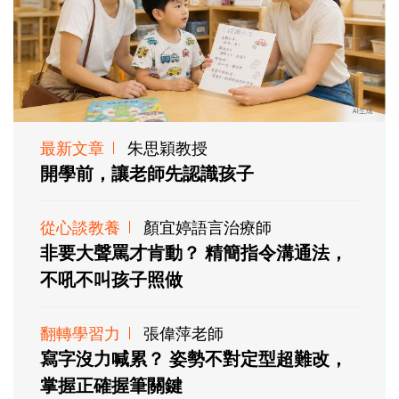
最新文章
朱思穎教授
開學前，讓老師先認識孩子
從心談教養
顏宜婷語言治療師
非要大聲罵才肯動？ 精簡指令溝通法，
不吼不叫孩子照做
翻轉學習力
張偉萍老師
寫字沒力喊累？ 姿勢不對定型超難改，
掌握正確握筆關鍵