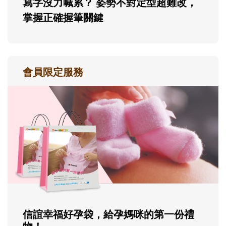
寫字沒力喊累？ 姿勢不對定型超難改，
掌握正確握筆關鍵
會員限定服務
信誼幸福好孕袋，給孕媽咪的第一份禮