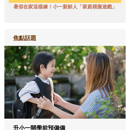
暑假在家這樣練！小一新鮮人「家庭模擬遊戲」
焦點話題
和孩子一起長大的那個男人│讀懂父親的
不同模樣
沒有人天生就擅長當爸爸！男人總是在一次
次「前所未有」的體驗中，跟著孩子一起長
大。從給予安全感的肢體遊戲，到獨立自
主、角色認同及解決問題的能力養成。爸爸
正嘗試用不同的模樣，參與孩子每個重要的
成長歷程。