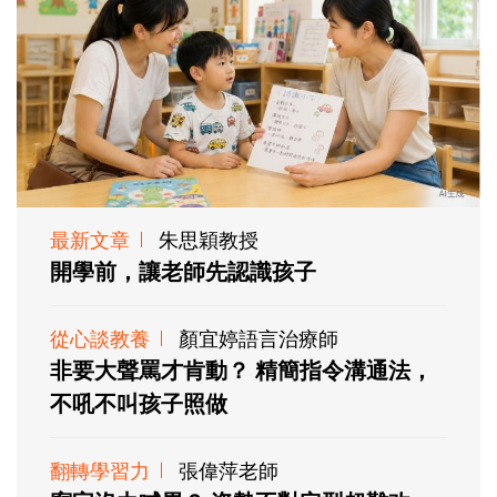
最新文章
朱思穎教授
開學前，讓老師先認識孩子
從心談教養
顏宜婷語言治療師
非要大聲罵才肯動？ 精簡指令溝通法，
不吼不叫孩子照做
翻轉學習力
張偉萍老師