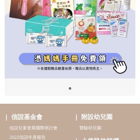
信誼基金會
附設幼兒園
信誼兒童發展國際研討會
實驗幼兒園
2022信誼年度報告
小袋鼠幼師網
2023信誼年度報告
2024信誼年度報告
2025信誼年度報告
育兒服務
好好育兒
好孕袋
分齡育兒電子報
線上教養諮詢