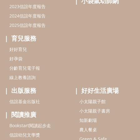
出版服務
好好生活廣場
信誼基金出版社
小太陽親子館
小太陽親子書房
閱讀推廣
知新劇場
Bookstart閱讀起步走
農人餐桌
信誼幼兒文學獎
Green & Safe
信誼兒童動畫獎
小袋鼠說故事劇團
service@hsin-yi.org.tw
信誼好好育兒
小太陽親子館
小太陽親子書房
(02)2396-5305轉2345 (週一～週五 9:00～18:00)
認識信誼
合作洽談
智慧財產權聲明
本網站建議使用IE9(含以上)或 Google Chrome 版本瀏覽器