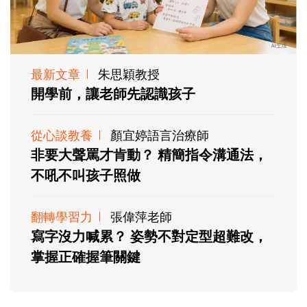
最新文章
朱思穎教授
開學前，讓老師先認識孩子
從心談教養
顏宜婷語言治療師
非要大聲罵才肯動？ 精簡指令溝通法，
不吼不叫孩子照做
翻轉學習力
張偉萍老師
寫字沒力喊累？ 姿勢不對定型超難改，
掌握正確握筆關鍵