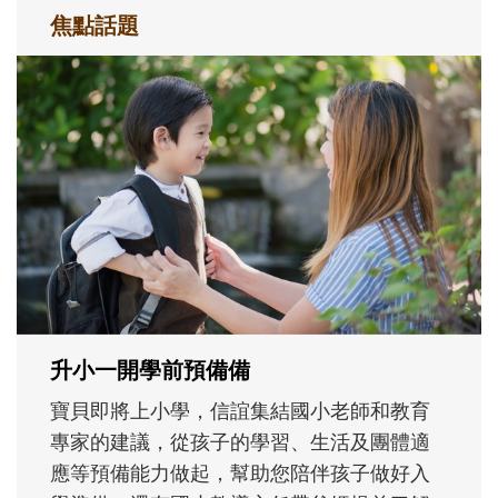
焦點話題
和孩子一起長大的那個男人│讀懂父親的
不同模樣
沒有人天生就擅長當爸爸！男人總是在一次
次「前所未有」的體驗中，跟著孩子一起長