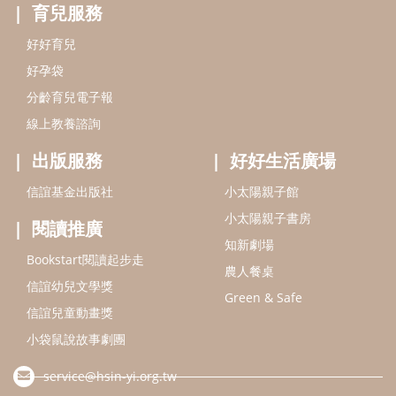
閱讀推廣
知新劇場
Bookstart閱讀起步走
農人餐桌
信誼幼兒文學獎
Green & Safe
信誼兒童動畫獎
小袋鼠說故事劇團
service@hsin-yi.org.tw
信誼好好育兒
小太陽親子館
小太陽親子書房
(02)2396-5305轉2345 (週一～週五 9:00～18:00)
認識信誼
合作洽談
智慧財產權聲明
本網站建議使用IE9(含以上)或 Google Chrome 版本瀏覽器
信誼基金會/上誼文化實業股份有限公司 版權所有 ©