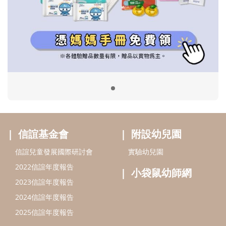
信誼基金會
附設幼兒園
信誼兒童發展國際研討會
實驗幼兒園
2022信誼年度報告
小袋鼠幼師網
2023信誼年度報告
2024信誼年度報告
2025信誼年度報告
育兒服務
好好育兒
好孕袋
分齡育兒電子報
線上教養諮詢
出版服務
好好生活廣場
信誼基金出版社
小太陽親子館
小太陽親子書房