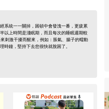
寶貝即將上小學，信誼集結國
和教育專家的建議，從孩子的
生活及團體適應等預備能力做
經系統一一關掉，困頓中會發洩一番，更疲累
助您陪伴孩子做好入學準備，
半以上時間是淺眠期，而且每次的睡眠週期較
小教導主任帶爸媽提前了解小
外來刺激干擾而醒來，例如：脹氣、腸子的蠕動
生活與課業學習，無痛銜接上
理時鐘，堅持下去您很快就脫困了。