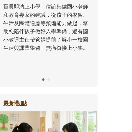
同的模樣，參與孩子每個重要的成長
小老師
歷程。
學習、
起，幫
還有國
一校園
小學。
最新觀點