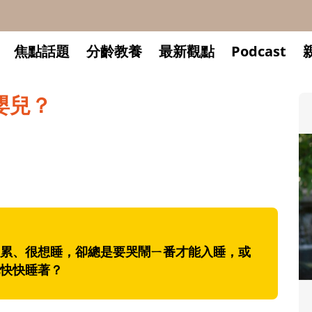
焦點話題
分齡教養
最新觀點
Podcast
嬰兒？
累、很想睡，卻總是要哭鬧ㄧ番才能入睡，或
快快睡著？
升小一開學前預備備