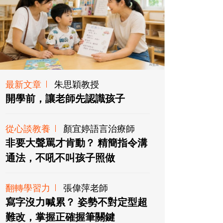
最新文章
朱思穎教授
開學前，讓老師先認識孩子
從心談教養
顏宜婷語言治療師
非要大聲罵才肯動？ 精簡指令溝
通法，不吼不叫孩子照做
翻轉學習力
張偉萍老師
寫字沒力喊累？ 姿勢不對定型超
難改，掌握正確握筆關鍵