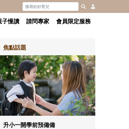
親子慢讀
請問專家
會員限定服務
焦點話題
和孩子一起長大的那個男人│讀
懂父親的不同模樣
沒有人天生就擅長當爸爸！男人總是
在一次次「前所未有」的體驗中，跟
著孩子一起長大。從給予安全感的肢
體遊戲，到獨立自主、角色認同及解
決問題的能力養成。爸爸正嘗試用不