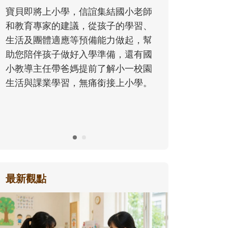
同的模樣，參與孩子每個重要的成長
小老師
歷程。
學習、
起，幫
還有國
一校園
小學。
最新觀點