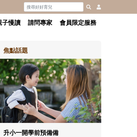
親子慢讀
請問專家
會員限定服務
焦點話題
和孩子一起長大的那個男人│讀
懂父親的不同模樣
沒有人天生就擅長當爸爸！男人總是
在一次次「前所未有」的體驗中，跟
著孩子一起長大。從給予安全感的肢
體遊戲，到獨立自主、角色認同及解
決問題的能力養成。爸爸正嘗試用不