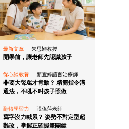
最新文章
朱思穎教授
開學前，讓老師先認識孩子
從心談教養
顏宜婷語言治療師
非要大聲罵才肯動？ 精簡指令溝
通法，不吼不叫孩子照做
翻轉學習力
張偉萍老師
寫字沒力喊累？ 姿勢不對定型超
難改，掌握正確握筆關鍵