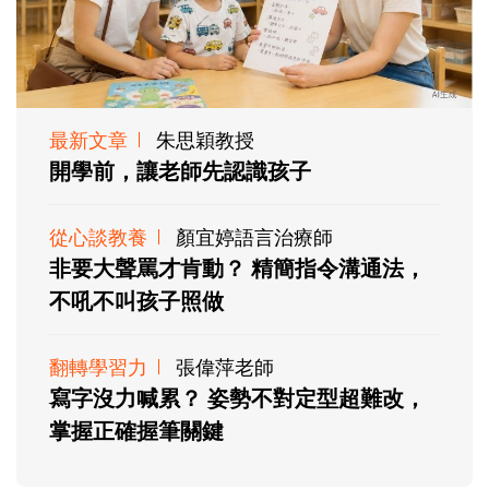
最新文章
朱思穎教授
開學前，讓老師先認識孩子
從心談教養
顏宜婷語言治療師
非要大聲罵才肯動？ 精簡指令溝通法，
不吼不叫孩子照做
翻轉學習力
張偉萍老師
寫字沒力喊累？ 姿勢不對定型超難改，
掌握正確握筆關鍵