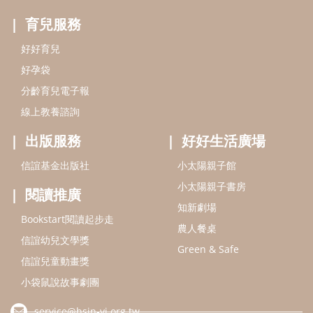
小太陽親子書房
閱讀推廣
知新劇場
Bookstart閱讀起步走
農人餐桌
信誼幼兒文學獎
Green & Safe
信誼兒童動畫獎
小袋鼠說故事劇團
service@hsin-yi.org.tw
信誼好好育兒
小太陽親子館
小太陽親子書房
(02)2396-5305轉2345 (週一～週五 9:00～18:00)
認識信誼
合作洽談
智慧財產權聲明
本網站建議使用IE9(含以上)或 Google Chrome 版本瀏覽器
信誼基金會/上誼文化實業股份有限公司 版權所有 ©