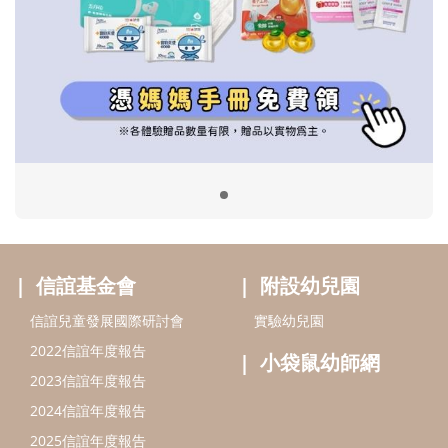
信誼基金會
附設幼兒園
信誼兒童發展國際研討會
實驗幼兒園
2022信誼年度報告
小袋鼠幼師網
2023信誼年度報告
2024信誼年度報告
2025信誼年度報告
育兒服務
好好育兒
好孕袋
分齡育兒電子報
線上教養諮詢
出版服務
好好生活廣場
信誼基金出版社
小太陽親子館