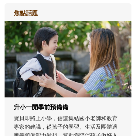
焦點話題
每到夏天 我要去海邊~ 和孩子玩「水」
消暑趣！
每到夏天，孩子最期待的就是玩水了！不論
在家玩、到泳池練習，或去海邊踏浪尋寶，
都是消暑放電、刺激五感的好機會。不妨從
親水準備和戲水安全開始，陪孩子玩得開心
也安心，解鎖一個清涼、有趣又能長知識的
暑假吧！