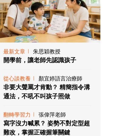
最新文章
朱思穎教授
開學前，讓老師先認識孩子
從心談教養
顏宜婷語言治療師
非要大聲罵才肯動？ 精簡指令溝
通法，不吼不叫孩子照做
翻轉學習力
張偉萍老師
寫字沒力喊累？ 姿勢不對定型超
難改，掌握正確握筆關鍵