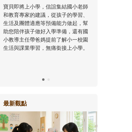
心，解鎖一個清涼、有趣又能長知識
師
的暑假吧！
、
幫
國
園
。
最新觀點