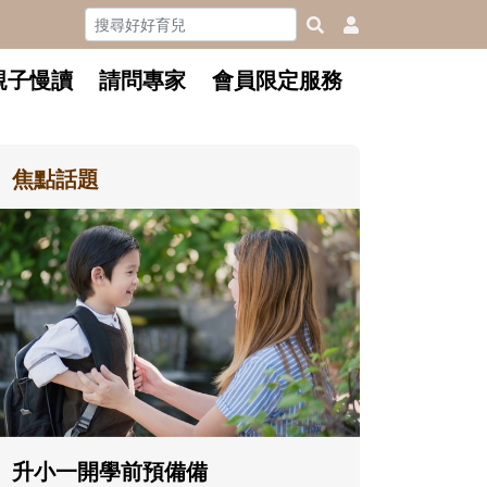
親子慢讀
請問專家
會員限定服務
焦點話題
每到夏天 我要去海邊~ 和孩子玩
「水」消暑趣！
每到夏天，孩子最期待的就是玩水
了！不論在家玩、到泳池練習，或去
海邊踏浪尋寶，都是消暑放電、刺激
五感的好機會。不妨從親水準備和戲
水安全開始，陪孩子玩得開心也安