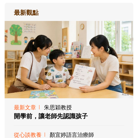
最新觀點
最新文章
朱思穎教授
開學前，讓老師先認識孩子
從心談教養
顏宜婷語言治療師