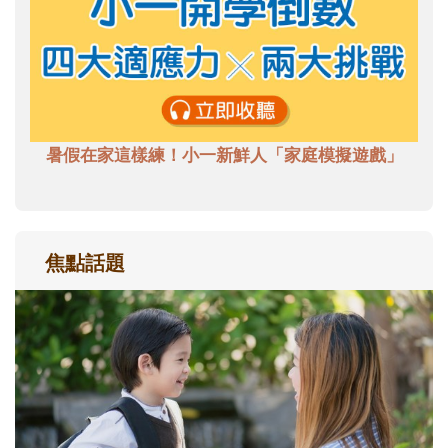
暑假在家這樣練！小一新鮮人「家庭模擬遊戲」
焦點話題
和孩子一起長大的那個男人│讀懂父親的
不同模樣
沒有人天生就擅長當爸爸！男人總是在一次
次「前所未有」的體驗中，跟著孩子一起長