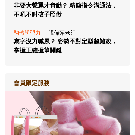
非要大聲罵才肯動？ 精簡指令溝通法，
不吼不叫孩子照做
翻轉學習力
張偉萍老師
寫字沒力喊累？ 姿勢不對定型超難改，
掌握正確握筆關鍵
會員限定服務