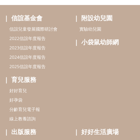
育兒服務
好好育兒
好孕袋
分齡育兒電子報
線上教養諮詢
出版服務
好好生活廣場
信誼基金出版社
小太陽親子館
小太陽親子書房
閱讀推廣
知新劇場
Bookstart閱讀起步走
農人餐桌
信誼幼兒文學獎
Green & Safe
信誼兒童動畫獎
小袋鼠說故事劇團
service@hsin-yi.org.tw