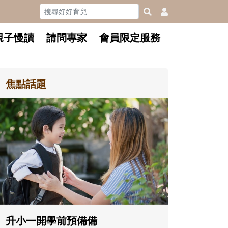
親子慢讀
請問專家
會員限定服務
焦點話題
和孩子一起長大的那個男人│讀
懂父親的不同模樣
沒有人天生就擅長當爸爸！男人總是
在一次次「前所未有」的體驗中，跟
著孩子一起長大。從給予安全感的肢
體遊戲，到獨立自主、角色認同及解
決問題的能力養成。爸爸正嘗試用不