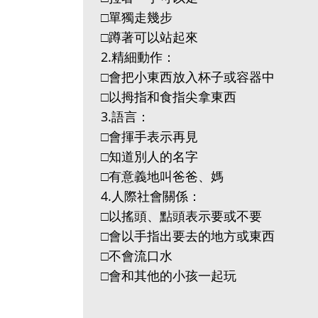
□單獨走幾步
□蹲著可以站起來
2.精細動作：
□會把小東西放入杯子或容器中
□以拇指和食指尖拿東西
3.語言：
□會揮手表示再見
□知道別人的名字
□有意義地叫爸爸、媽
4.人際社會關係：
□以搖頭、點頭表示要或不要
□會以手指出要去的地方或東西
□不會流口水
□會和其他的小孩一起玩