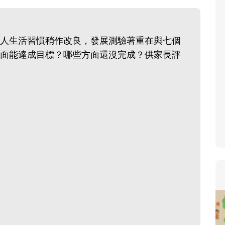
寶貝即將上小學，信誼集結國小老師
和教育專家的建議，從孩子的學習、
生活及團體適應等預備能力做起，幫
人生活習慣稍作改良，發展測驗著重在與七個
助您陪伴孩子做好入學準備，還有國
面能達成目標？哪些方面還沒完成？供家長評
小教導主任帶爸媽提前了解小一校園
生活與課業學習，無痛銜接上小學。