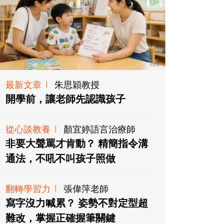
最新文章
朱思穎教授
開學前，讓老師先認識孩子
從心談教養
顏宜婷語言治療師
非要大聲罵才肯動？ 精簡指令溝
通法，不吼不叫孩子照做
翻轉學習力
張偉萍老師
寫字沒力喊累？ 姿勢不對定型超
難改，掌握正確握筆關鍵