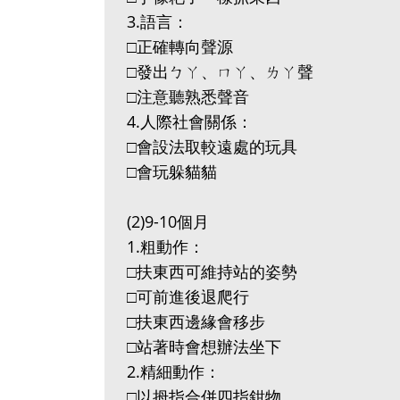
3.語言：
□正確轉向聲源
□發出ㄅㄚ、ㄇㄚ、ㄌㄚ聲
□注意聽熟悉聲音
4.人際社會關係：
□會設法取較遠處的玩具
□會玩躲貓貓
(2)9-10個月
1.粗動作：
□扶東西可維持站的姿勢
□可前進後退爬行
□扶東西邊緣會移步
□站著時會想辦法坐下
2.精細動作：
□以拇指合併四指鉗物