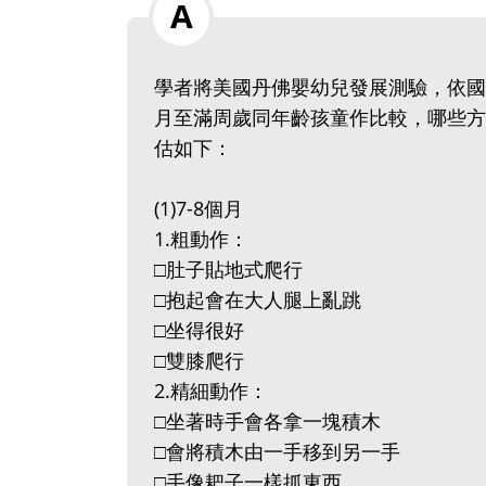
學者將美國丹佛嬰幼兒發展測驗，依國
月至滿周歲同年齡孩童作比較，哪些方
估如下：
(1)7-8個月
1.粗動作：
□肚子貼地式爬行
□抱起會在大人腿上亂跳
□坐得很好
□雙膝爬行
2.精細動作：
□坐著時手會各拿一塊積木
□會將積木由一手移到另一手
□手像耙子一樣抓東西