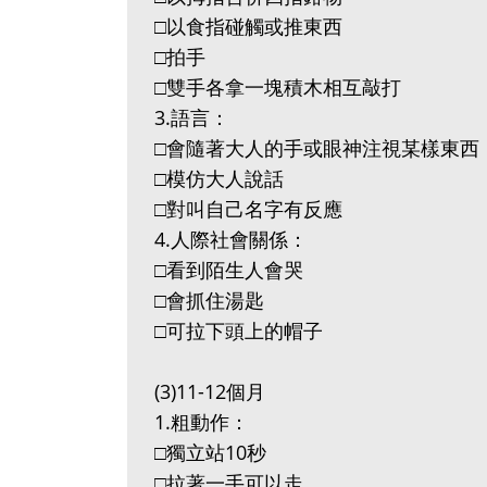
□以食指碰觸或推東西
□拍手
□雙手各拿一塊積木相互敲打
3.語言：
□會隨著大人的手或眼神注視某樣東西
□模仿大人說話
□對叫自己名字有反應
4.人際社會關係：
□看到陌生人會哭
□會抓住湯匙
□可拉下頭上的帽子
(3)11-12個月
1.粗動作：
□獨立站10秒
□拉著一手可以走