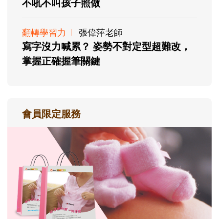
不吼不叫孩子照做
翻轉學習力
張偉萍老師
寫字沒力喊累？ 姿勢不對定型超難改，
掌握正確握筆關鍵
會員限定服務