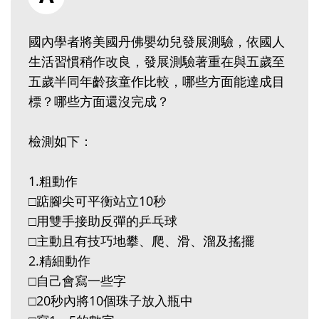
國內學者將美國丹佛嬰幼兒發展測驗，依國人
生活習慣稍作改良，發展測驗著重在與五歲至
五歲半同年齡孩童作比較，哪些方面能達成目
標？哪些方面還沒完成？
檢測如下：
1.粗動作
□踮腳尖可平衡站立10秒
□用雙手接助反彈的乒乓球
□主動且有技巧地攀、爬、滑、溜及搖擺
2.精細動作
□自己會寫一些字
□20秒內將10個珠子放入瓶中