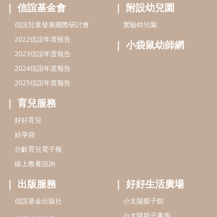
好孕袋
分齡育兒電子報
線上教養諮詢
出版服務
好好生活廣場
信誼基金出版社
小太陽親子館
小太陽親子書房
閱讀推廣
知新劇場
Bookstart閱讀起步走
農人餐桌
信誼幼兒文學獎
Green & Safe
信誼兒童動畫獎
小袋鼠說故事劇團
service@hsin-yi.org.tw
信誼好好育兒
小太陽親子館
小太陽親子書房
(02)2396-5305轉2345 (週一～週五 9:00～18:00)