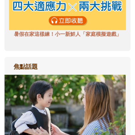
暑假在家這樣練！小一新鮮人「家庭模擬遊戲」
焦點話題