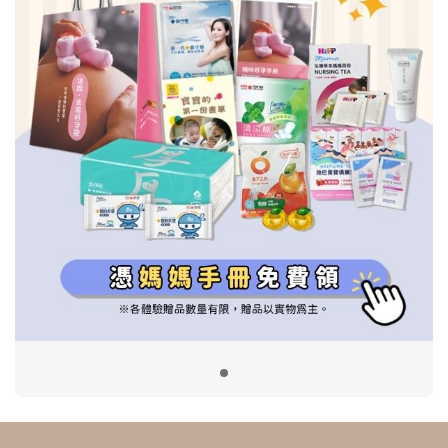
信誼基金會
附設幼兒園
信誼兒童發展國際研討會
實驗幼兒園
2022信誼年度報告
小袋鼠幼師網
2023信誼年度報告
2024信誼年度報告
2025信誼年度報告
育兒服務
好好育兒