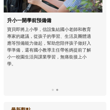
和孩子一起長大的那個男人│讀懂父親的
不同模樣
沒有人天生就擅長當爸爸！男人總是在一次
次「前所未有」的體驗中，跟著孩子一起長
大。從給予安全感的肢體遊戲，到獨立自
主、角色認同及解決問題的能力養成。爸爸
正嘗試用不同的模樣，參與孩子每個重要的
成長歷程。
最新觀點