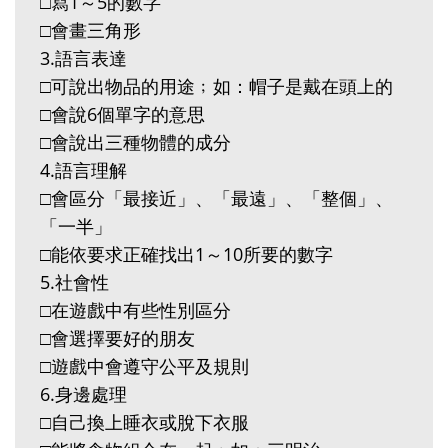
□寫1～5的數字
□會畫三角形
3.語言表達
□可說出物品的用途﹔如：帽子是戴在頭上的
□會說6個單字的意思
□會說出三種物體的成分
4.語言理解
□會區分「最接近」、「最遠」、「整個」、
「一半」
□能依要求正確找出1～10所要的數字
5.社會性
□在遊戲中有些性別區分
□會選擇要好的朋友
□遊戲中會遵守公平及規則
6.身邊處理
□自己換上睡衣或脫下衣服