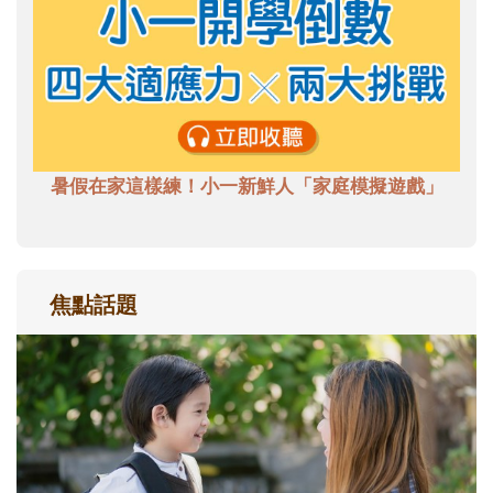
暑假在家這樣練！小一新鮮人「家庭模擬遊戲」
焦點話題
和孩子一起長大的那個男人│讀懂父親的
不同模樣
沒有人天生就擅長當爸爸！男人總是在一次