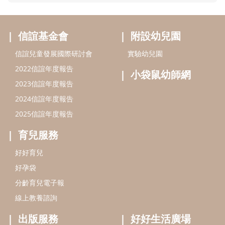
育兒服務
好好育兒
好孕袋
分齡育兒電子報
線上教養諮詢
出版服務
好好生活廣場
信誼基金出版社
小太陽親子館
小太陽親子書房
閱讀推廣
知新劇場
Bookstart閱讀起步走
農人餐桌
信誼幼兒文學獎
Green & Safe
信誼兒童動畫獎
小袋鼠說故事劇團
service@hsin-yi.org.tw