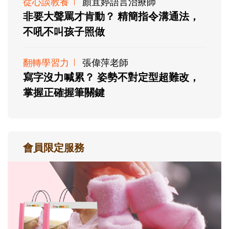
從心談教養
顏宜婷語言治療師
非要大聲罵才肯動？ 精簡指令溝通法，
不吼不叫孩子照做
翻轉學習力
張偉萍老師
寫字沒力喊累？ 姿勢不對定型超難改，
掌握正確握筆關鍵
會員限定服務