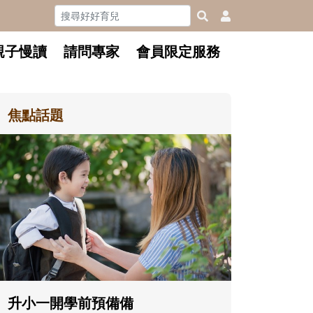
親子慢讀
請問專家
會員限定服務
焦點話題
和孩子一起長大的那個男人│讀
懂父親的不同模樣
沒有人天生就擅長當爸爸！男人總是
在一次次「前所未有」的體驗中，跟
著孩子一起長大。從給予安全感的肢
體遊戲，到獨立自主、角色認同及解
決問題的能力養成。爸爸正嘗試用不