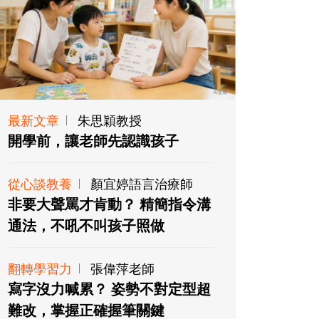
最新文章
朱思穎教授
開學前，讓老師先認識孩子
從心談教養
顏宜婷語言治療師
非要大聲罵才肯動？ 精簡指令溝
通法，不吼不叫孩子照做
翻轉學習力
張偉萍老師
寫字沒力喊累？ 姿勢不對定型超
難改，掌握正確握筆關鍵