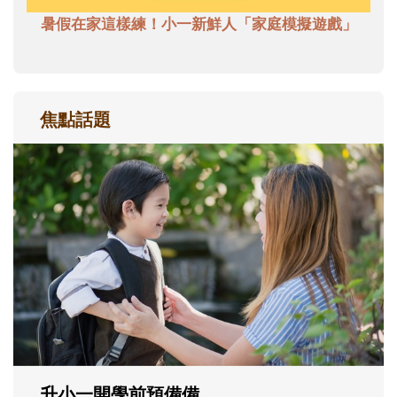
暑假在家這樣練！小一新鮮人「家庭模擬遊戲」
焦點話題
和孩子一起長大的那個男人│讀懂父親的
不同模樣
沒有人天生就擅長當爸爸！男人總是在一次
次「前所未有」的體驗中，跟著孩子一起長
大。從給予安全感的肢體遊戲，到獨立自
主、角色認同及解決問題的能力養成。爸爸
正嘗試用不同的模樣，參與孩子每個重要的
成長歷程。