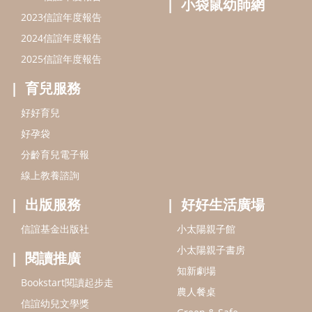
線上教養諮詢
出版服務
好好生活廣場
信誼基金出版社
小太陽親子館
小太陽親子書房
閱讀推廣
知新劇場
Bookstart閱讀起步走
農人餐桌
信誼幼兒文學獎
Green & Safe
信誼兒童動畫獎
小袋鼠說故事劇團
service@hsin-yi.org.tw
信誼好好育兒
小太陽親子館
小太陽親子書房
(02)2396-5305轉2345 (週一～週五 9:00～18:00)
認識信誼
合作洽談
智慧財產權聲明
本網站建議使用IE9(含以上)或 Google Chrome 版本瀏覽器