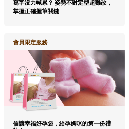
寫字沒力喊累？ 姿勢不對定型超難改，
掌握正確握筆關鍵
會員限定服務
信誼幸福好孕袋，給孕媽咪的第一份禮