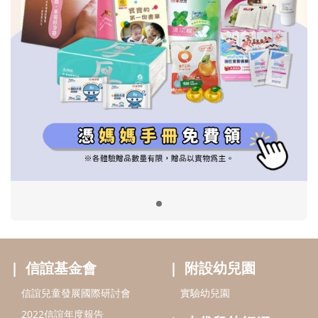
信誼基金會
附設幼兒園
信誼兒童發展國際研討會
實驗幼兒園
2022信誼年度報告
小袋鼠幼師網
2023信誼年度報告
2024信誼年度報告
2025信誼年度報告
育兒服務
好好育兒
好孕袋
分齡育兒電子報