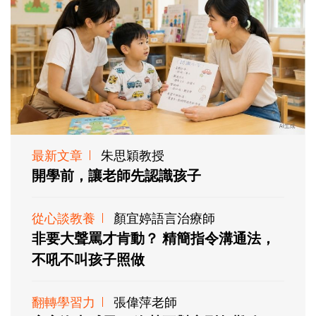
最新文章
朱思穎教授
開學前，讓老師先認識孩子
從心談教養
顏宜婷語言治療師
非要大聲罵才肯動？ 精簡指令溝通法，
不吼不叫孩子照做
翻轉學習力
張偉萍老師