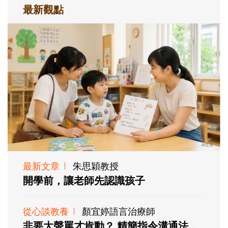
最新觀點
最新文章
朱思穎教授
開學前，讓老師先認識孩子
從心談教養
顏宜婷語言治療師
非要大聲罵才肯動？ 精簡指令溝通法，