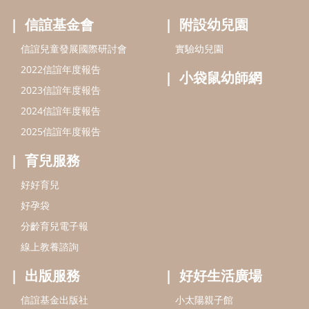
好好育兒
好孕袋
分齡育兒電子報
線上教養諮詢
出版服務
好好生活廣場
信誼基金出版社
小太陽親子館
小太陽親子書房
閱讀推廣
知新劇場
Bookstart閱讀起步走
農人餐桌
信誼幼兒文學獎
Green & Safe
信誼兒童動畫獎
小袋鼠說故事劇團
service@hsin-yi.org.tw
信誼好好育兒
小太陽親子館
小太陽親子書房