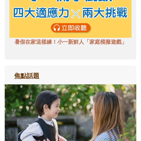
暑假在家這樣練！小一新鮮人「家庭模擬遊戲」
焦點話題
和孩子一起長大的那個男人│讀懂父親的
不同模樣
沒有人天生就擅長當爸爸！男人總是在一次
次「前所未有」的體驗中，跟著孩子一起長
大。從給予安全感的肢體遊戲，到獨立自