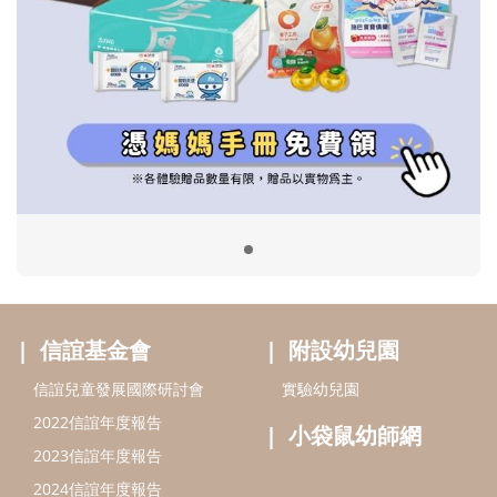
信誼基金會
附設幼兒園
信誼兒童發展國際研討會
實驗幼兒園
2022信誼年度報告
小袋鼠幼師網
2023信誼年度報告
2024信誼年度報告
2025信誼年度報告
育兒服務
好好育兒
好孕袋
分齡育兒電子報
線上教養諮詢
出版服務
好好生活廣場