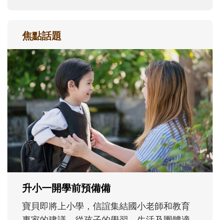
焦點話題
和孩子一起長大的那個男人│讀懂父親的
不同模樣
沒有人天生就擅長當爸爸！男人總是在一次
次「前所未有」的體驗中，跟著孩子一起長
大。從給予安全感的肢體遊戲，到獨立自
主、角色認同及解決問題的能力養成。爸爸
正嘗試用不同的模樣，參與孩子每個重要的
成長歷程。