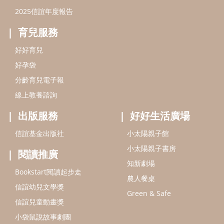
信誼基金出版社
小太陽親子館
小太陽親子書房
閱讀推廣
知新劇場
Bookstart閱讀起步走
農人餐桌
信誼幼兒文學獎
Green & Safe
信誼兒童動畫獎
小袋鼠說故事劇團
service@hsin-yi.org.tw
信誼好好育兒
小太陽親子館
小太陽親子書房
(02)2396-5305轉2345 (週一～週五 9:00～18:00)
認識信誼
合作洽談
智慧財產權聲明
本網站建議使用IE9(含以上)或 Google Chrome 版本瀏覽器
信誼基金會/上誼文化實業股份有限公司 版權所有 ©