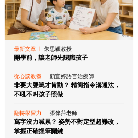
最新文章
朱思穎教授
開學前，讓老師先認識孩子
從心談教養
顏宜婷語言治療師
非要大聲罵才肯動？ 精簡指令溝通法，
不吼不叫孩子照做
翻轉學習力
張偉萍老師
寫字沒力喊累？ 姿勢不對定型超難改，
掌握正確握筆關鍵